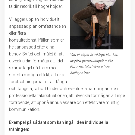
ta din retorik till högre höjder.
Vi lägger upp en individuellt
anpassad plan omfattande en
eller flera
konsultationstillfällen som är
helt anpassad efter dina
behov. Syftet och målet är att
Vad vi säger är viktigt! Hur kan
utveckla din förmåga att i det
avgöra genomslaget! – Per
Furumo, talartränare hos
skarpa läget nå fram med
Skillspartner.
största möjliga effekt, att öka
förutsättningarna för att fånga
och fängsla, ta bort hinder och eventuella hämningar i den
professionella talarsituationen, att utveckla förmågan att inge
förtroende, att uppnå ännu vassare och effektivare muntlig
kommunikation.
Exempel på sådant som kan ingå i den individuella
träningen: