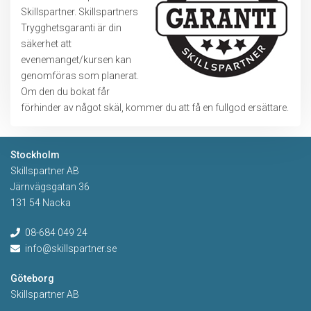
Skillspartner. Skillspartners
Trygghetsgaranti är din
säkerhet att
evenemanget/kursen kan
genomföras som planerat.
Om den du bokat får
förhinder av något skäl, kommer du att få en fullgod ersättare.
Stockholm
Skillspartner AB
Järnvägsgatan 36
131 54 Nacka
08-684 049 24
info@skillspartner.se
Göteborg
Skillspartner AB