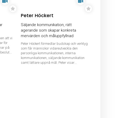
Peter Höckert
ar
Säljande kommunikation, rätt
agerande som skapar konkreta
mervärden och måluppfyllnad
en att vi
ar för
Peter Höckert förmedlar budskap och verktyg
 har på
som får människor vidareutveckla den
beslut...
personliga kommunikationen, interna
kommunikationen, säljande kommunikation
samt lättare uppnå mål. Peter visar...