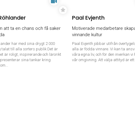
Röhlander
Paal Evjenth
 att ta en chans och få saker
Motiverade medarbetare skap
nda
vinnande kultur
lander har med sina drygt 2 000
Paal Evjenth jobbar utifrån övertygels
talat till alla sorters publik Det är
alla är födda vinnare. Vi kan ta ansv
et är roligt, inspirerande och lärorikt
våra egna liv, och för den inverkan vi
 presenterar sina tankar kring
vår omgivning. Att välja attityd är ett 
om...