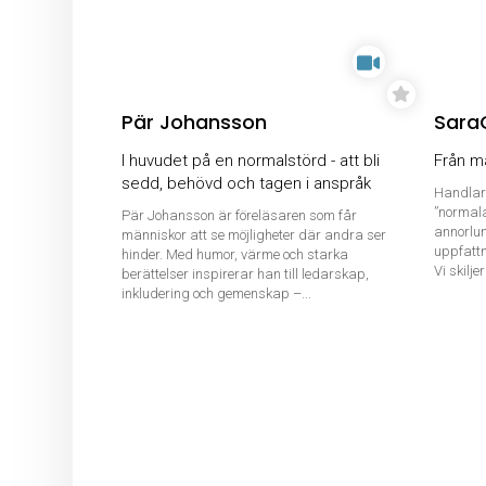
Pär Johansson
Sara
I huvudet på en normalstörd - att bli
Från ma
sedd, behövd och tagen i anspråk
Handlar
”normala”
Pär Johansson är föreläsaren som får
annorlun
människor att se möjligheter där andra ser
uppfattn
hinder. Med humor, värme och starka
Vi skilje
berättelser inspirerar han till ledarskap,
inkludering och gemenskap –...