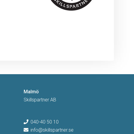
Malmö
Skillspartner AB
040-40 50 10
info@skillspartner.se