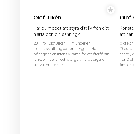
Olof Jilkén
Olof 
Har du modet att styra ditt liv från ditt
Konsten
hjärta och din sanning?
att hä
2011 föll Olof Jilkén 11 m under en
Olof Röh
inomhusklättring och bröt ryggen. Han
föredrag 
påbörjade en intensiv kamp för att återfå sin
energi, d
funktion i benen och återgå till sitt tidigare
när Olof
aktiva idrottande....
ämnen s