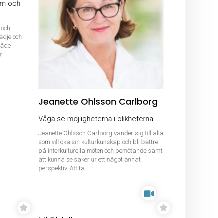
eam och
 och
ädje och
både
r
Jeanette Ohlsson Carlborg
Våga se möjligheterna i olikheterna
Jeanette Ohlsson Carlborg vänder sig till alla
som vill öka sin kulturkunskap och bli bättre
på interkulturella möten och bemötande samt
att kunna se saker ur ett något annat
perspektiv. Att ta...