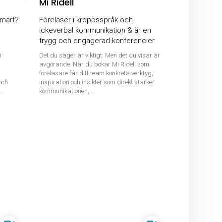
Mi Ridell
smart?
Föreläser i kroppsspråk och
ickeverbal kommunikation & är en
trygg och engagerad konferencier
h
Det du säger är viktigt. Men det du visar är
avgörande. När du bokar Mi Ridell som
föreläsare får ditt team konkreta verktyg,
och
inspiration och insikter som direkt stärker
..
kommunikationen,...