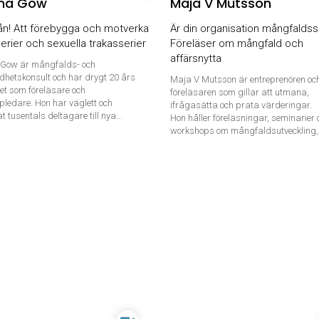
ina Gow
Maja V Mutsson
rån! Att förebygga och motverka
Är din organisation mångfalds
erier och sexuella trakasserier
Föreläser om mångfald och
affärsnytta
a Gow är mångfalds- och
dhetskonsult och har drygt 20 års
Maja V Mutsson är entreprenören oc
et som föreläsare och
föreläsaren som gillar att utmana,
ledare. Hon har väglett och
ifrågasätta och prata värderingar.
t tusentals deltagare till nya...
Hon håller föreläsningar, seminarier 
workshops om mångfaldsutveckling,.