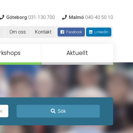
Göteborg
031-130 700
Malmö
040-40 50 10
m
Om oss
Kontakt
Facebook
LinkedIn
rkshops
Aktuellt
Sök