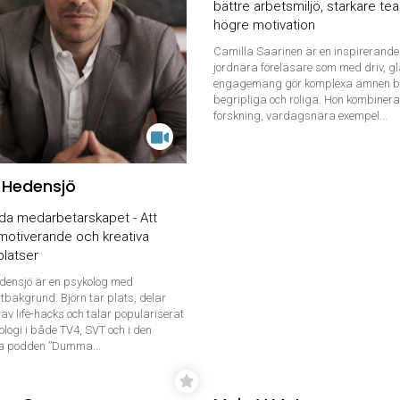
bättre arbetsmiljö, starkare t
högre motivation
Camilla Saarinen är en inspirerande
jordnära föreläsare som med driv, gl
engagemang gör komplexa ämnen 
begripliga och roliga. Hon kombinera
forskning, vardagsnära exempel...
 Hedensjö
da medarbetarskapet - Att
motiverande och kreativa
platser
densjö är en psykolog med
stbakgrund. Björn tar plats, delar
av life-hacks och talar populariserat
logi i både TV4, SVT och i den
a podden ”Dumma...