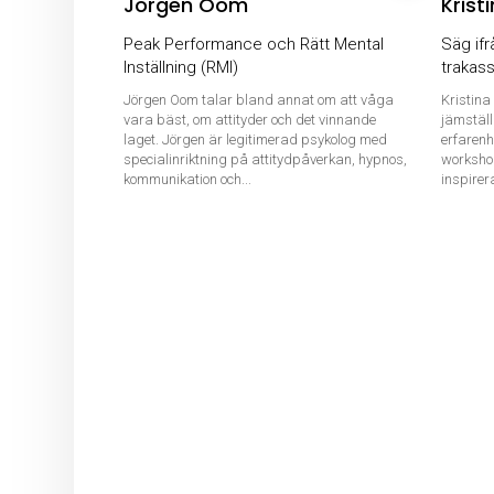
Jörgen Oom
Krist
Peak Performance och Rätt Mental
Säg if
Inställning (RMI)
trakass
Jörgen Oom talar bland annat om att våga
Kristin
vara bäst, om attityder och det vinnande
jämställ
laget. Jörgen är legitimerad psykolog med
erfarenh
specialinriktning på attitydpåverkan, hypnos,
workshop
kommunikation och...
inspirera