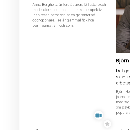
Anna Bergholtz är föreläsaren, författare och
moderatorn som med sitt unika perspektiv
inspirerar, berör och är en garanterad
ögonöppnare. Tre år gammal fick hon
barnreumatism och som...
Björn
Det go
skapa 
arbets
Björn He
journali
med sig 
om psyko
populär