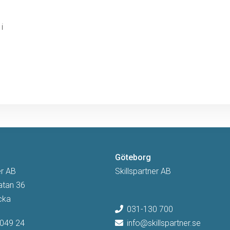
i
m
Göteborg
er AB
Skillspartner AB
atan 36
cka
031-130 700
049 24
info@skillspartner.se