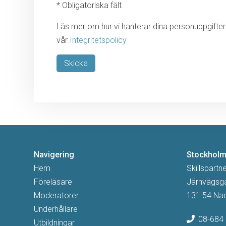
* Obligatoriska fält
Läs mer om hur vi hanterar dina personuppgifter 
vår
Integritetspolicy
Lämna detta fält tomt.
Navigering
Stockhol
Hem
Skillspartn
Föreläsare
Järnvägsg
Moderatorer
131 54 Na
Underhållare
08-684 
Utbildningar