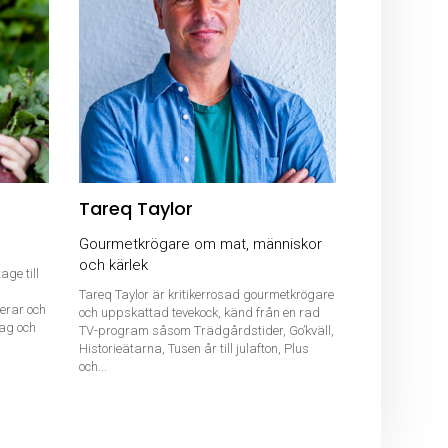
Tareq Taylor
Gourmetkrögare om mat, människor
och kärlek
age till
Tareq Taylor är kritikerrosad gourmetkrögare
erar och
och uppskattad tevekock, känd från en rad
lag och
TV-program såsom Trädgårdstider, Go’kväll,
Historieätarna, Tusen år till julafton, Plus
och...