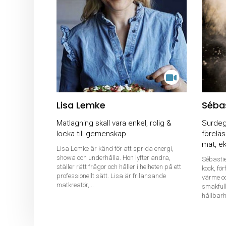
Lisa Lemke
Séba
Matlagning skall vara enkel, rolig &
Surdeg
locka till gemenskap
föreläs
mat, ek
Lisa Lemke är känd för att sprida energi,
showa och underhålla. Hon lyfter andra,
Sébasti
ställer rätt frågor och håller i helheten på ett
kock, fö
professionellt sätt. Lisa är frilansande
värme oc
matkreatör,...
smakfull
hållbarhe