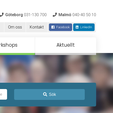
Göteborg
031-130 700
Malmö
040-40 50 10
m
Om oss
Kontakt
Facebook
LinkedIn
rkshops
Aktuellt
Sök