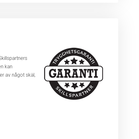
killspartners
en kan
r av något skäl,