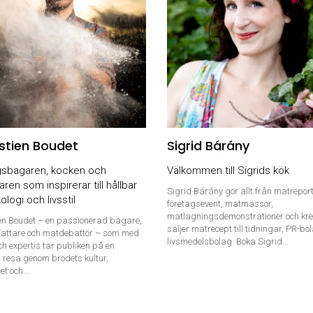
stien Boudet
Sigrid Bárány
sbagaren, kocken och
Välkommen till Sigrids kök
aren som inspirerar till hållbar
Sigrid Bárány gör allt från matreport
ologi och livsstil
företagsevent, matmässor,
matlagningsdemonstrationer och kre
en Boudet – en passionerad bagare,
säljer matrecept till tidningar, PR-bo
rfattare och matdebattör – som med
livsmedelsbolag. Boka Sigrid...
h expertis tar publiken på en
 resa genom brödets kultur,
t och...