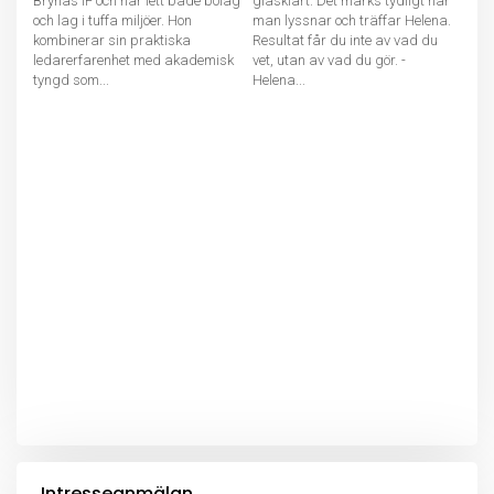
Brynäs IF och har lett både bolag
glasklart. Det märks tydligt när
och lag i tuffa miljöer. Hon
man lyssnar och träffar Helena.
kombinerar sin praktiska
Resultat får du inte av vad du
ledarerfarenhet med akademisk
vet, utan av vad du gör. -
tyngd som...
Helena...
Intresseanmälan