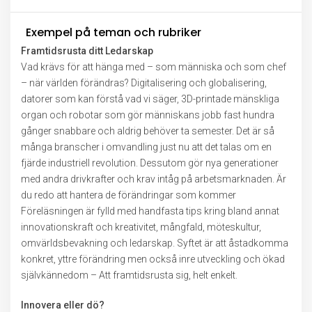
Exempel på teman och rubriker
Framtidsrusta ditt Ledarskap
Vad krävs för att hänga med – som människa och som chef
– när världen förändras? Digitalisering och globalisering,
datorer som kan förstå vad vi säger, 3D-printade mänskliga
organ och robotar som gör människans jobb fast hundra
gånger snabbare och aldrig behöver ta semester. Det är så
många branscher i omvandling just nu att det talas om en
fjärde industriell revolution. Dessutom gör nya generationer
med andra drivkrafter och krav intåg på arbetsmarknaden. Är
du redo att hantera de förändringar som kommer
Föreläsningen är fylld med handfasta tips kring bland annat
innovationskraft och kreativitet, mångfald, möteskultur,
omvärldsbevakning och ledarskap. Syftet är att åstadkomma
konkret, yttre förändring men också inre utveckling och ökad
självkännedom – Att framtidsrusta sig, helt enkelt.
Innovera eller dö?