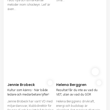
räds nya och utmärkande
sina...
metoder inom ishockeyn. Leif är
även...
Jennie Brobeck
Helena Berggren
Kultur som känns - När både
Resultat får du inte av vad du
ledare och medarbetare lyfter!
VET, utan av vad du GÖR
Jennie Brobeck har varit VD med
Helena Berggrens drivkraft,
miljardansvar, klubbdirektör för
energi och budskap är