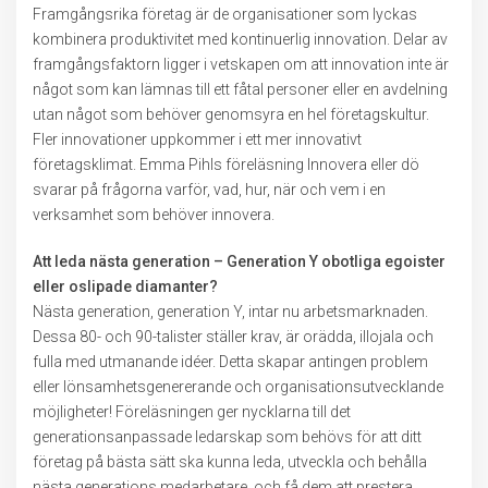
Framgångsrika företag är de organisationer som lyckas
kombinera produktivitet med kontinuerlig innovation. Delar av
framgångsfaktorn ligger i vetskapen om att innovation inte är
något som kan lämnas till ett fåtal personer eller en avdelning
utan något som behöver genomsyra en hel företagskultur.
Fler innovationer uppkommer i ett mer innovativt
företagsklimat. Emma Pihls föreläsning Innovera eller dö
svarar på frågorna varför, vad, hur, när och vem i en
verksamhet som behöver innovera.
Att leda nästa generation – Generation Y obotliga egoister
eller oslipade diamanter?
Nästa generation, generation Y, intar nu arbetsmarknaden.
Dessa 80- och 90-talister ställer krav, är orädda, illojala och
fulla med utmanande idéer. Detta skapar antingen problem
eller lönsamhetsgenererande och organisationsutvecklande
möjligheter! Föreläsningen ger nycklarna till det
generationsanpassade ledarskap som behövs för att ditt
företag på bästa sätt ska kunna leda, utveckla och behålla
nästa generations medarbetare, och få dem att prestera