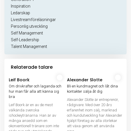
Inspiration
Ledarskap
Livestreamföreläsningar
Personlig utveckling
Self Management
Self-Leadership
Talent Management
Relaterade talare
Leif Boork
Alexander Slotte
Om drivkrafter och laganda och
Bli en kundmagnet och låt dina
hur man får alla att känna sig
kontakter sälja åt dig
bra
Alexander Slotte är entreprenör,
Leif Boork är en av de mest
rådgivare. Med över 20 års
välkända svenska
erfarenhet inom sälj, marknad
ishockeytränarna. Han är av
och kundutveckling har Alexander
många ansedd som en
hjälpt företag av alla storlekar
okonventionell tränare som inte
att växa genom att använda