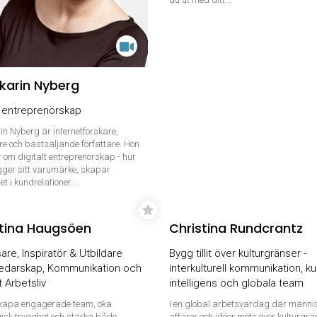
karin Nyberg
t entreprenörskap
n Nyberg är internetforskare,
re och bästsäljande författare. Hon
r om digitalt entreprenörskap - hur
ger sitt varumärke, skapar
t i kundrelationer...
stina Haugsöen
Christina Rundcrantz
are, Inspiratör & Utbildare
Bygg tillit över kulturgränser -
edarskap, Kommunikation och
interkulturell kommunikation, kul
t Arbetsliv
intelligens och globala team
skapa engagerade team, öka
I en global arbetsvardag där männis
isk trygghet och stärka både
affärer och idéer möts över kulturgrä