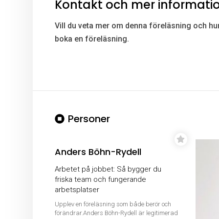
Kontakt och mer informati
Vill du veta mer om denna föreläsning och hur
boka en föreläsning.
Personer
Anders Böhn-Rydell
Arbetet på jobbet: Så bygger du
friska team och fungerande
arbetsplatser
Upplev en föreläsning som både berör och
förändrar.Anders Böhn-Rydell är legitimerad