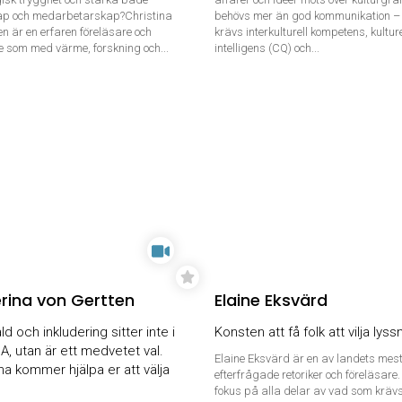
ap och medarbetarskap?Christina
behövs mer än god kommunikation –
 är en erfaren föreläsare och
krävs interkulturell kompetens, kulture
e som med värme, forskning och...
intelligens (CQ) och...
rina von Gertten
Elaine Eksvärd
d och inkludering sitter inte i
Konsten att få folk att vilja lyss
, utan är ett medvetet val.
Elaine Eksvärd är en av landets mes
na kommer hjälpa er att välja
efterfrågade retoriker och föreläsare
fokus på alla delar av vad som krävs