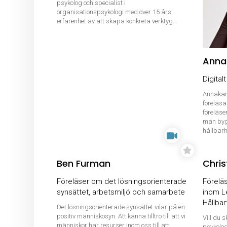
psykolog och specialist i
organisationspsykologi med över 15 års
erfarenhet av att skapa konkreta verktyg...
Anna
Digital
Annakari
föreläsa
föreläse
man byg
hållbarhe
Ben Furman
Chri
Föreläser om det lösningsorienterade
Föreläs
synsättet, arbetsmiljö och samarbete
inom L
Hållbar
Det lösningsorienterade synsättet vilar på en
positiv människosyn. Att känna tilltro till att vi
Vill du 
människor har resurser inom oss till att
psykolog