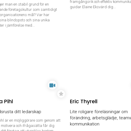
framgångsrik och effektiv kommunika
er man en stabil grund för en
guidar Elaine Eksvärd dig...
ande företagskultur som samtidigt
organisationens mål? Var har
sina blindspots och sina unika
er i jämförelse med...
 Pihl
Eric Thyrell
srusta ditt ledarskap
Lite roligare föreläsningar om
förändring, arbetsglädje, team
hl är en möjliggörare som genom att
kommunikation
motivera och ifrågasätta får dig
 ditt företag att utvecklas bortom