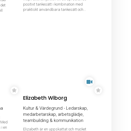
positivt tankesätt i kombination med
 det
praktiskt användbara tankesätt och...
ll
Elizabeth Wiborg
na
Kultur & Värdegrund - Ledarskap,
medarbetarskap, arbetsglädje,
t
teambuilding & kommunikation
. Med
 i en
Elizabeth är en uppskattat och mycket