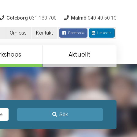
Göteborg
031-130 700
Malmö
040-40 50 10
m
Om oss
Kontakt
Facebook
LinkedIn
rkshops
Aktuellt
Sök