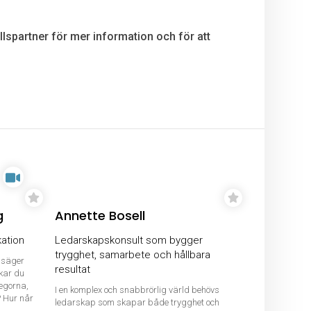
lspartner för mer information och för att
g
Annette Bosell
kation
Ledarskapskonsult som bygger
trygghet, samarbete och hållbara
u säger
resultat
kar du
egorna,
I en komplex och snabbrörlig värld behövs
? Hur når
ledarskap som skapar både trygghet och