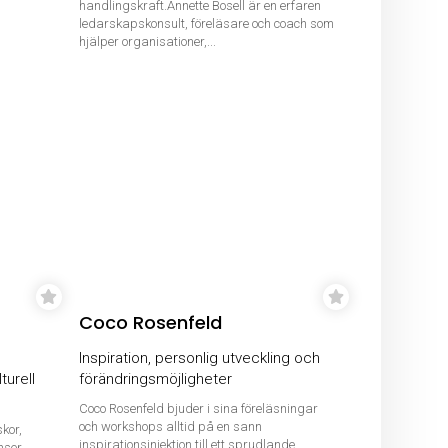
handlingskraft.Annette Bosell är en erfaren
ledarskapskonsult, föreläsare och coach som
hjälper organisationer,...
Coco Rosenfeld
Inspiration, personlig utveckling och
turell
förändringsmöjligheter
Coco Rosenfeld bjuder i sina föreläsningar
och workshops alltid på en sann
kor,
inspirationsinjektion till ett sprudlande
nser