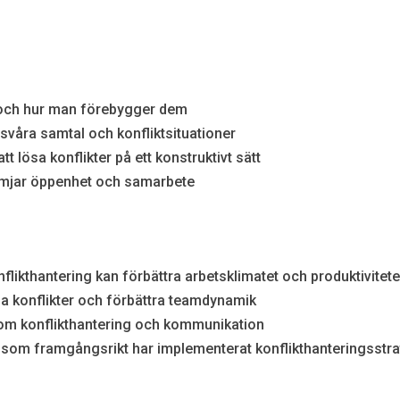
kt och hur man förebygger dem
svåra samtal och konfliktsituationer
t lösa konflikter på ett konstruktivt sätt
ämjar öppenhet och samarbete
nflikthantering kan förbättra arbetsklimatet och produktivitet
ösa konflikter och förbättra teamdynamik
 inom konflikthantering och kommunikation
som framgångsrikt har implementerat konflikthanteringsstrat