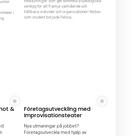
föreläsningar som ger konkreta psykologiska
 humor
verktyg för att främja välmående och
hållbara individer och organisationer! Redan
amheter i
som student började Felicia...
ng,
hot &
Företagsutveckling med
Improvisationsteater
ed
Nya utmaningar på jobbet?
n
Företagsutveckla med hjälp av