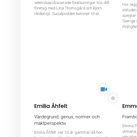
vetenskapsbaserade föreläsningar hos ditt
Hur lägg
företag med Lina Thomsgård och Björn
inkluder
Hedensjö. Succépodden kommer till er...
speglar 
Sverige 
möjlighet
Emilia Åhfelt
Emma
Värdegrund, genus, normer och
Framtid
maktperspektiv
Emma Pi
utmana, 
Emilia Åhfelt var 10 år gammal då hon
och/eller