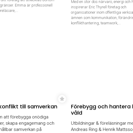
Med en stor dos närvaro, energi och
gränser. Emma är professionell
inspirerar Eric Thyrell företag och
reläsare,...
organisationer inom offentliga verks
ämnen som kommunikation, förändri
konflikthantering, teamwork,...
konflikt till samverkan
Förebygg och hantera 
våld
n att förebygga onödiga
kter, skapa engagemang och
Utbildningar & föreläsningar m
hållbar samverkan på
Andreas Ring & Henrik Mattsso