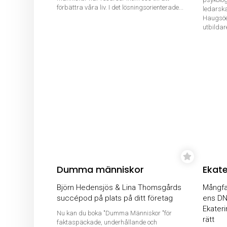
förbättra våra liv. I det lösningsorienterade...
ledarsk
Haugsöen
utbildar
Dumma människor
Ekate
Björn Hedensjös & Lina Thomsgårds
Mångfal
succépod på plats på ditt företag
ens DNA
Ekateri
Nu kan du boka "Dumma Människor "för
rätt
faktaspäckade, underhållande och