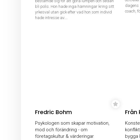
bestämde sig för att göra lumpen och sedan
dagens 
bli polis. Hon hade inga hämningar kring sitt
coach, fö
yrkesval utan gick efter vad hon som individ
hade intresse av....
Fredric Bohm
Från 
Psykologen som skapar motivation,
Konste
mod och förändring - om
konfli
företagskultur & värderingar
bygga 