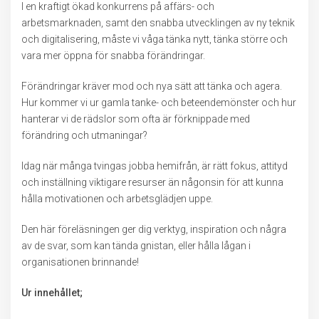
I en kraftigt ökad konkurrens på affärs- och
arbetsmarknaden, samt den snabba utvecklingen av ny teknik
och digitalisering, måste vi våga tänka nytt, tänka större och
vara mer öppna för snabba förändringar.
Förändringar kräver mod och nya sätt att tänka och agera.
Hur kommer vi ur gamla tanke- och beteendemönster och hur
hanterar vi de rädslor som ofta är förknippade med
förändring och utmaningar?
Idag när många tvingas jobba hemifrån, är rätt fokus, attityd
och inställning viktigare resurser än någonsin för att kunna
hålla motivationen och arbetsglädjen uppe.
Den här föreläsningen ger dig verktyg, inspiration och några
av de svar, som kan tända gnistan, eller hålla lågan i
organisationen brinnande!
Ur innehållet;