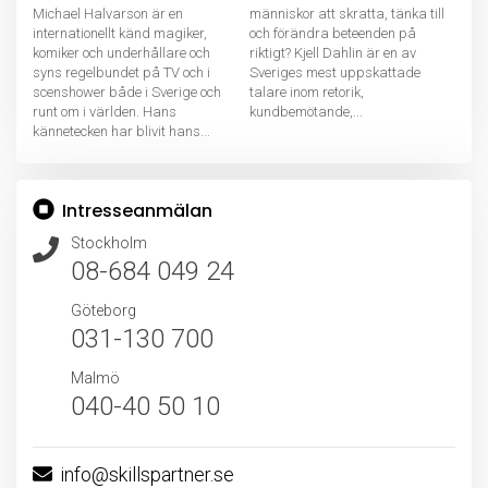
Michael Halvarson är en
människor att skratta, tänka till
internationellt känd magiker,
och förändra beteenden på
komiker och underhållare och
riktigt? Kjell Dahlin är en av
syns regelbundet på TV och i
Sveriges mest uppskattade
scenshower både i Sverige och
talare inom retorik,
runt om i världen. Hans
kundbemötande,...
kännetecken har blivit hans...
Intresseanmälan
Stockholm
08-684 049 24
Göteborg
031-130 700
Malmö
040-40 50 10
info@skillspartner.se