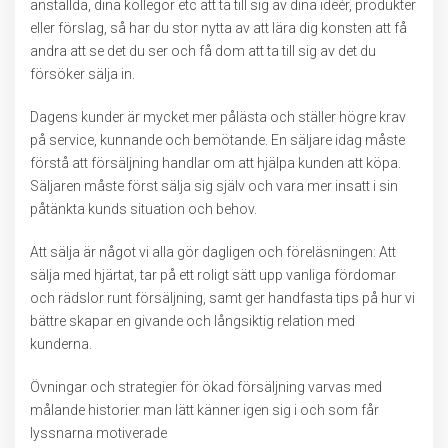
anställda, dina kollegor etc att ta till sig av dina ideér, produkter
eller förslag, så har du stor nytta av att lära dig konsten att få
andra att se det du ser och få dom att ta till sig av det du
försöker sälja in.
Dagens kunder är mycket mer pålästa och ställer högre krav
på service, kunnande och bemötande. En säljare idag måste
förstå att försäljning handlar om att hjälpa kunden att köpa.
Säljaren måste först sälja sig själv och vara mer insatt i sin
påtänkta kunds situation och behov.
Att sälja är något vi alla gör dagligen och föreläsningen: Att
sälja med hjärtat, tar på ett roligt sätt upp vanliga fördomar
och rädslor runt försäljning, samt ger handfasta tips på hur vi
bättre skapar en givande och långsiktig relation med
kunderna.
Övningar och strategier för ökad försäljning varvas med
målande historier man lätt känner igen sig i och som får
lyssnarna motiverade