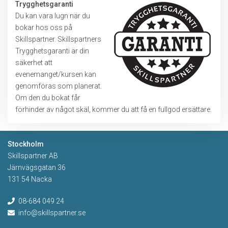
Trygghetsgaranti
Du kan vara lugn när du
bokar hos oss på
Skillspartner. Skillspartners
Trygghetsgaranti är din
säkerhet att
evenemanget/kursen kan
genomföras som planerat.
Om den du bokat får
förhinder av något skäl, kommer du att få en fullgod ersättare.
Stockholm
Skillspartner AB
Järnvägsgatan 36
131 54 Nacka
08-684 049 24
info@skillspartner.se