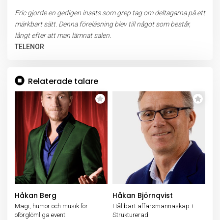
Eric gjorde en gedigen insats som grep tag om deltagarna på ett
märkbart sätt. Denna föreläsning blev till något som består,
långt efter att man lämnat salen.
TELENOR
Relaterade talare
Håkan Berg
Håkan Björnqvist
Magi, humor och musik för
Hållbart affärsmannaskap +
oförglömliga event
Strukturerad