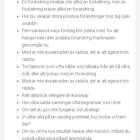
En förändring innebär inte alltid en förbättring, men en
förbättring kräver alltid en förändring!
Hur du skapar stora positiva förändringar hos dig själv
snabbt!
Fem värdeord varje företag bör jobba med, för att
hänga med i den snabba förändring marknaden
genomgår nu.
Mod är inte avsaknaden av rädsla, det är att agera trots
rädsla.
Tre faktorer som ofta håller oss tillbaka från att nå våra
mål, eller att lyckas med en förändring.
Mod är inte avsaknaden av rädsla, det är att agera trots
rädsla.
Rätt attityd är viktigare än kunskap.
Hur våra valda sanningar ofta begränsar oss i livet.
Om det du gör inte fungerar, byt strategi!
Vi sitter alla på en oändlig potential, hur lockar vi fram
den?
Om du vill ha nya resultat, tankar eller känslor, måste du
också våga göra något annorlunda.