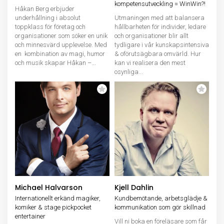
kompetensutveckling = WinWin?!
Håkan Berg erbjuder
underhållning i absolut
Utmaningen med att balansera
toppklass för företag och
hållbarheten för individer, ledare
organisationer som söker en unik
och organisationer blir allt
och minnesvärd upplevelse. Med
tydligare i vår kunskapsintensiva
en kombination av magi, humor
& oförutsägbara omvärld. Hur
och musik skapar Håkan –...
kan vi realisera den mest
osynliga...
Michael Halvarson
Kjell Dahlin
Internationellt erkänd magiker,
Kundbemötande, arbetsglädje &
komiker & stage pickpocket
kommunikation som gör skillnad
entertainer
Vill ni boka en föreläsare som får