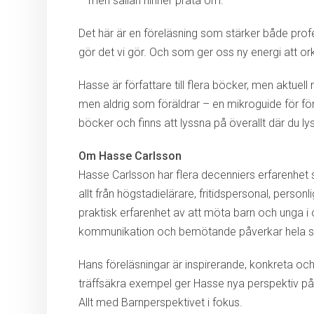
– men sällan hinner prata om.
Det här är en föreläsning som stärker både pro
gör det vi gör. Och som ger oss ny energi att ork
Hasse är författare till flera böcker, men aktue
men aldrig som föräldrar – en mikroguide för förä
böcker och finns att lyssna på överallt där du ly
Om Hasse Carlsson
Hasse Carlsson har flera decenniers erfarenhe
allt från högstadielärare, fritidspersonal, person
praktisk erfarenhet av att möta barn och unga i o
kommunikation och bemötande påverkar hela sk
Hans föreläsningar är inspirerande, konkreta oc
träffsäkra exempel ger Hasse nya perspektiv p
Allt med Barnperspektivet i fokus.