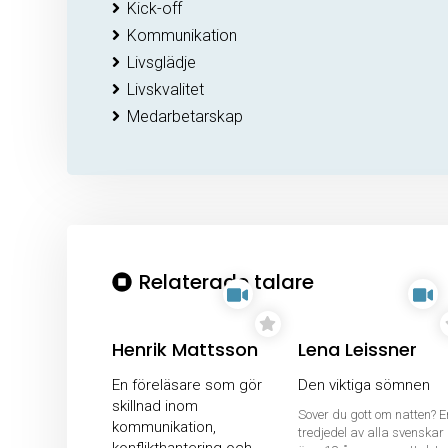
Kick-off
Kommunikation
Livsglädje
Livskvalitet
Medarbetarskap
Relaterade talare
Henrik Mattsson
Lena Leissner
En föreläsare som gör
Den viktiga sömnen
skillnad inom
Sover du gott om natten? E
kommunikation,
tredjedel av alla svenskar