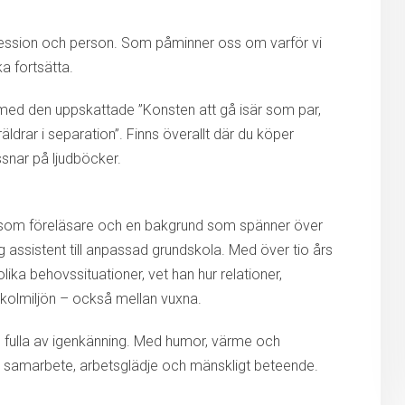
fession och person. Som påminner oss om varför vi
a fortsätta.
ll med den uppskattade ”Konsten att gå isär som par,
ldrar i separation”. Finns överallt där du köper
ssnar på ljudböcker.
t som föreläsare och en bakgrund som spänner över
lig assistent till anpassad grundskola. Med över tio års
lika behovssituationer, vet han hur relationer,
olmiljön – också mellan vuxna.
h fulla av igenkänning. Med humor, värme och
å samarbete, arbetsglädje och mänskligt beteende.