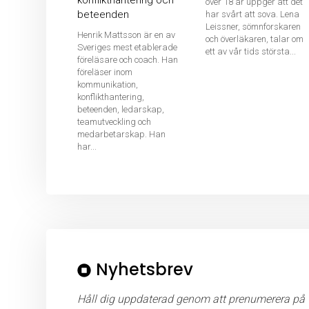
konflikthantering och
över 18 år uppger att det
beteenden
har svårt att sova. Lena
Leissner, sömnforskaren
Henrik Mattsson är en av
och överläkaren, talar om
Sveriges mest etablerade
ett av vår tids största...
föreläsare och coach. Han
föreläser inom
kommunikation,
konflikthantering,
beteenden, ledarskap,
teamutveckling och
medarbetarskap. Han
har...
Nyhetsbrev
Håll dig uppdaterad genom att prenumerera på