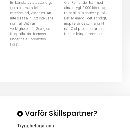
En känsla av att ständigt
Olof Röhlander har med
göra och vara fel,
sina drygt 2 000 föredrag
misslyckad, värdelös. Att
talat till alla sorters publik
inte passa in. Att inte vara
Det är energi, det är roligt,
normal. Det var
inspirerande och lärorikt
verkligheten för Georgios
när Olof presenterar sina
Karpathakis Jaenson
tankar kring ämnen som...
under hela uppväxten.
Först...
Varför Skillspartner?
Trygghetsgaranti