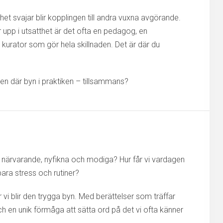
t svajar blir kopplingen till andra vuxna avgörande.
upp i utsatthet är det ofta en pedagog, en
en kurator som gör hela skillnaden. Det är där du
en där byn i praktiken – tillsammans?
a närvarande, nyfikna och modiga? Hur får vi vardagen
bara stress och rutiner?
vi blir den trygga byn. Med berättelser som träffar
ch en unik förmåga att sätta ord på det vi ofta känner