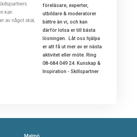
killspartners
en kan
r av något skäl,
Malmö