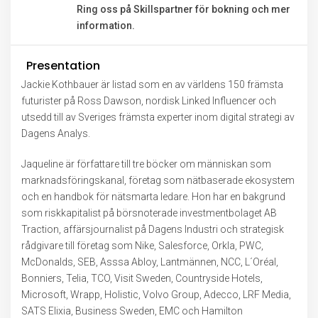
Ring oss på Skillspartner för bokning och mer
information.
Presentation
Jackie Kothbauer är listad som en av världens 150 främsta
futurister på Ross Dawson, nordisk Linked Influencer och
utsedd till av Sveriges främsta experter inom digital strategi av
Dagens Analys.
Jaqueline är författare till tre böcker om människan som
marknadsföringskanal, företag som nätbaserade ekosystem
och en handbok för nätsmarta ledare. Hon har en bakgrund
som riskkapitalist på börsnoterade investmentbolaget AB
Traction, affärsjournalist på Dagens Industri och strategisk
rådgivare till företag som Nike, Salesforce, Orkla, PWC,
McDonalds, SEB, Asssa Abloy, Lantmännen, NCC, L´Oréal,
Bonniers, Telia, TCO, Visit Sweden, Countryside Hotels,
Microsoft, Wrapp, Holistic, Volvo Group, Adecco, LRF Media,
SATS Elixia, Business Sweden, EMC och Hamilton