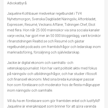
Advokatbyrå.
Jaqueline Kothbauer medverkar regelbundet i TV4
Nyhetsmorgon, Svenska Dagbladet Näringsliv, Aftonbladet,
Expressen, Resumé, Veckans Affärer, Tidningen Chef, Ekot
med flera. Hon når 25 000 människor via sina sociala kanaler
varje vecka, har gjort mer än 50 000 blogginlägg, varit krönikör
i finanstidningen Realtid.se och Resumé och gästar
regelbundet podcasts om framtidsfrågor och ledarskap inom
marknadsföring, försäljning och självledarskap.
Jackie är digital ekonom och samhälls- och
vetenskapsjournalist. Hon har varit politiskt aktiv med fokus
på näringsliv och utbildningsfrågor, och har studier i filosofi
och finansiell ekonomi. Med sina breda kunskaper passar
hon som föreläsare och moderator hos de flesta målgrupper
inom näringsliv och samhälle.
Vill du ha en föreläsare som gör framtiden enkel och lustfylld?
Jaqueline är energiknippet som brinner för att göra varenda