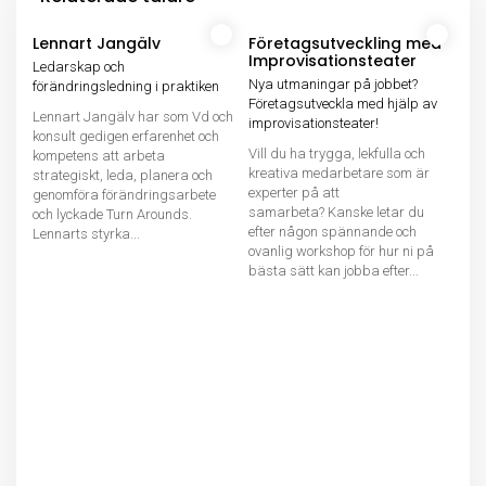
Lennart Jangälv
Företagsutveckling med
Improvisationsteater
Ledarskap och
Nya utmaningar på jobbet?
förändringsledning i praktiken
Företagsutveckla med hjälp av
Lennart Jangälv har som Vd och
improvisationsteater!
konsult gedigen erfarenhet och
Vill du ha trygga, lekfulla och
kompetens att arbeta
kreativa medarbetare som är
strategiskt, leda, planera och
experter på att
genomföra förändringsarbete
samarbeta? Kanske letar du
och lyckade Turn Arounds.
efter någon spännande och
Lennarts styrka...
ovanlig workshop för hur ni på
bästa sätt kan jobba efter...