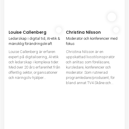
Louise Callenberg
Christina Nilsson
Ledarskap i digital tid, AI-etik &
Moderator och konferencier med
mänsklig förändringskraft
fokus
Louise Callenberg är erfaren
Christina Nilsson är en
expert på digitalisering, AI-etik
uppskattad livsstilsinspiratör
och ledarskap i komplexa tider.
och anlitas som föreläsare,
Med över 20 års erfarenhet från
kursledare, konferencier och
offentlig sektor, organisationer
moderator. Som rutinerad
och näringsliv hjälper...
programledare/producent, för
bland annat TV4 Skåne och...