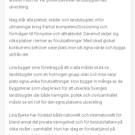
arbetet med hur vår politik påverkar landsbygdernas
utveckling.
Idag står alla platser, städer och landsbygder, inför
utmaningar kring främst kompetensförsörjning och
förmågan till förnyelse och attraktivitet. Däremot skiljer sig
olika platser i termer av förutsättningar. Med ökad global
konkurrens behöver varje plats inse sitt egna värde och bygga
utifrån det.
Lina bygger sina föredrag på att vi alla måste sluta se
landsbygder som en homogen grupp utan och inse varje
plats egna unika förutsättningar. Hon bygger in många av de
byggstenar som idag krävs för att utveckla Sveriges
landsbygder där både näringsliv, politik och civilsamhället
måste se sin roll för den egna platsens utveckling.
Lina Bjerke har föreläst både nationellt och internationellt för
bland annat det privata näringslivet och för beslutsfattare på
olika nivåer i samhället. Hon har idag en forskartjänst på