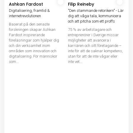
Ashkan Fardost
Filip Reineby
Digitalisering, framtid &
"Den stammande retorikern" - Lär
internetrevolutionen
dig att våga tala, kommunicera
och att pitcha som ett proffs
Baserat på den senaste
forskningen skapar Ashkan
75 % av arbetstagare och
Fardost inspirerande
entreprenörer i Sverige missar
föreläsningar som hjälper dig
möjligheter att avancera i
och din verksamhet inom
karriären och sitt företagande –
områden som innovation och
inte för att de saknar kompetens,
digitalisering. För människor
utan för att de inte vågar eller
som...
inte vet...