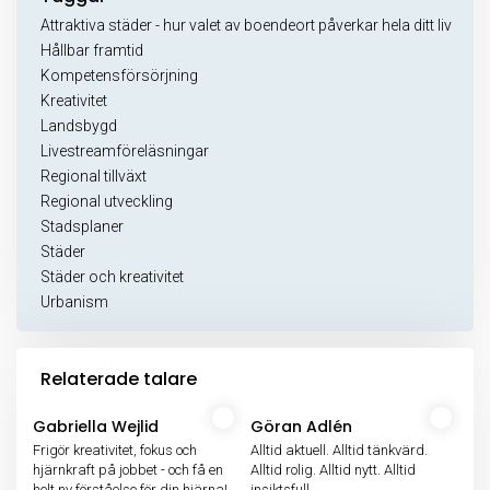
Attraktiva städer - hur valet av boendeort påverkar hela ditt liv
Hållbar framtid
Kompetensförsörjning
Kreativitet
Landsbygd
Livestreamföreläsningar
Regional tillväxt
Regional utveckling
Stadsplaner
Städer
Städer och kreativitet
Urbanism
Relaterade talare
Gabriella Wejlid
Göran Adlén
Frigör kreativitet, fokus och
Alltid aktuell. Alltid tänkvärd.
hjärnkraft på jobbet - och få en
Alltid rolig. Alltid nytt. Alltid
helt ny förståelse för din hjärna!
insiktsfull.