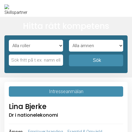
Hitta rätt kompetens
Sök
Intresseanmälan
Lina Bjerke
Dr i nationelekonomi
Ämnen
Employer branding
Framtid & Omvärld