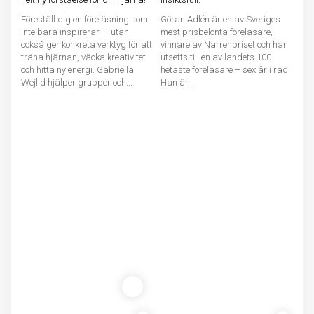
Föreställ dig en föreläsning som
Göran Adlén är en av Sveriges
inte bara inspirerar — utan
mest prisbelönta föreläsare,
också ger konkreta verktyg för att
vinnare av Narrenpriset och har
träna hjärnan, väcka kreativitet
utsetts till en av landets 100
och hitta ny energi. Gabriella
hetaste föreläsare – sex år i rad.
Wejlid hjälper grupper och...
Han är...