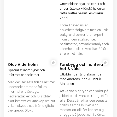
Omvärldsanalys, säkerhet och
underrättelse – förstå hoten och
fatta bättre beslut i en osäker
värld
Thom Thavenius är
säkerhetsrådgivare med en unik
bakgrund som erfaren expert
inom underrättelsedrivet
beslutsstöd, omvärldsanalys och
säkerhetspolitik. Med över 30 års
erfarenhet från...
Olov Alderholm
Förebygg och hantera
hot & våld
Specialist inom cyber och
Utbildningar & föreläsningar
informationssäkerhet
med Andreas Ring & Henrik
Med den senaste tidens allt mer
Mattsson
uppmärksammade fall av
Att känna sig trygg och säker på
informationsläckage,
jobbet borde vara en rättighet för
hackerattacker och ID-stölder
alla. Dessvärre har den senaste
ökar behovet av kunskap om hur
tidens samhällsutveckling
vi kan skydda oss från digitala
medfört att allt fler känner sig
övergrepp. Olov...
otrygga på jobbet och i större...