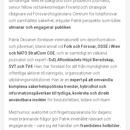
utmaningar. Med en bakgrund som prisbelönt journalist,
senior fellow vid tankesmedjan Frivärld och strategisk
rådgivare vid Försvarshögskolans Centrum för totalförsvar
och samhällets säkerhet, erbjuder Patrik perspektiv som både
utmanar och engagerar publiken
.
Patrik Oksanen föreläser internationellt om desinformation
och påverkan, bland annat vid
Folk och Försvar, OSSE i Wien
och NATO StratCom COE
, och är samtidigt en välkänd
journalist och expert i
SvD, Aftonbladets Höjd Beredskap,
SVT och TV4
. Han har föreläst för allt från myndigheter och
offentliga aktörer till näringsliv, organisationer och
utbildningsinstitutioner. Han är en
expert på att omvandla
komplexa säkerhetspolitiska trender, hybridhot och
informationspåverkan till tydliga, konkreta och direkt
användbara insikter
för beslutsfattare, ledare och team.
Med humor, auktoritet och fingertoppskänsla för dagens
mest brännande frågor gör Patrik innehållet relevant och
engagerande – vare sig det handlar om
framtidens hotbilder
,