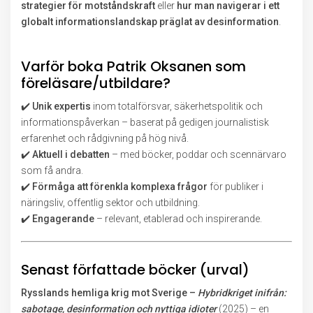
strategier för motståndskraft
eller
hur man navigerar i ett
globalt informationslandskap präglat av desinformation
.
Varför boka Patrik Oksanen som
föreläsare/utbildare?
✔️
Unik expertis
inom totalförsvar, säkerhetspolitik och
informationspåverkan – baserat på gedigen journalistisk
erfarenhet och rådgivning på hög nivå.
✔️
Aktuell i debatten
– med böcker, poddar och scennärvaro
som få andra.
✔️
Förmåga att förenkla komplexa frågor
för publiker i
näringsliv, offentlig sektor och utbildning.
✔️
Engagerande
– relevant, etablerad och inspirerande.
Senast författade böcker (urval)
Rysslands hemliga krig mot Sverige –
Hybridkriget inifrån:
sabotage, desinformation och nyttiga idioter
(2025) – en