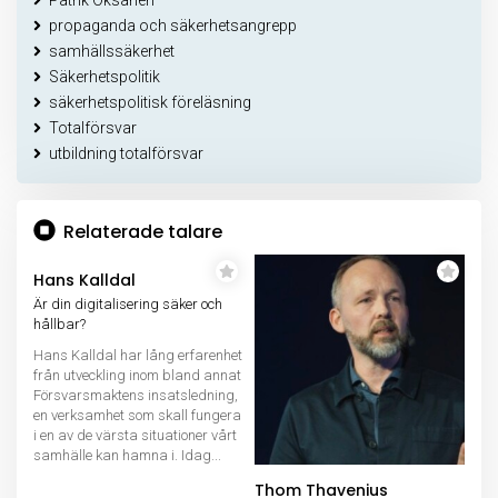
Patrik Oksanen
propaganda och säkerhetsangrepp
samhällssäkerhet
Säkerhetspolitik
säkerhetspolitisk föreläsning
Totalförsvar
utbildning totalförsvar
Relaterade talare
Hans Kalldal
Är din digitalisering säker och
hållbar?
Hans Kalldal har lång erfarenhet
från utveckling inom bland annat
Försvarsmaktens insatsledning,
en verksamhet som skall fungera
i en av de värsta situationer vårt
samhälle kan hamna i. Idag...
Thom Thavenius