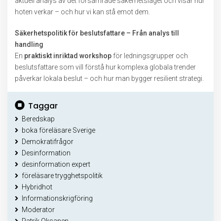
aktuell analys av det försämrade säkerhetsläget och visar hur
hoten verkar – och hur vi kan stå emot dem.
Säkerhetspolitik för beslutsfattare – Från analys till
handling
En
praktiskt inriktad workshop
för ledningsgrupper och
beslutsfattare som vill förstå hur komplexa globala trender
påverkar lokala beslut – och hur man bygger resilient strategi.
Taggar
Beredskap
boka föreläsare Sverige
Demokratifrågor
Desinformation
desinformation expert
föreläsare trygghetspolitik
Hybridhot
Informationskrigföring
Moderator