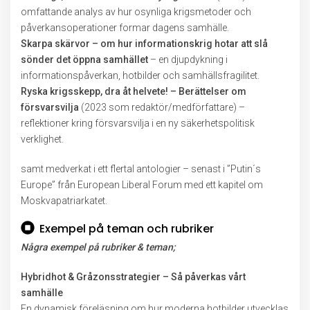
omfattande analys av hur osynliga krigsmetoder och
påverkansoperationer formar dagens samhälle.
Skarpa skärvor – om hur informationskrig hotar att slå
sönder det öppna samhället
– en djupdykning i
informationspåverkan, hotbilder och samhällsfragilitet.
Ryska krigsskepp, dra åt helvete! – Berättelser om
försvarsvilja
(2023 som redaktör/medförfattare) –
reflektioner kring försvarsvilja i en ny säkerhetspolitisk
verklighet.
samt medverkat i ett flertal antologier – senast i ”Putin´s
Europe” från European Liberal Forum med ett kapitel om
Moskvapatriarkatet.
Exempel på teman och rubriker
Några exempel på rubriker & teman;
Hybridhot & Gråzonsstrategier – Så påverkas vårt
samhälle
En dynamisk föreläsning om hur moderna hotbilder utvecklas