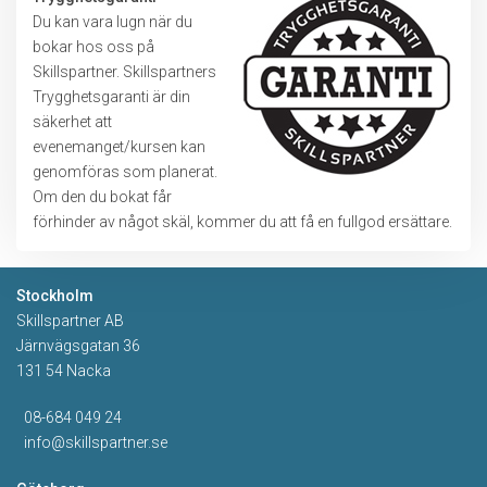
Du kan vara lugn när du
bokar hos oss på
Skillspartner. Skillspartners
Trygghetsgaranti är din
säkerhet att
evenemanget/kursen kan
genomföras som planerat.
Om den du bokat får
förhinder av något skäl, kommer du att få en fullgod ersättare.
Stockholm
Skillspartner AB
Järnvägsgatan 36
131 54 Nacka
08-684 049 24
info@skillspartner.se