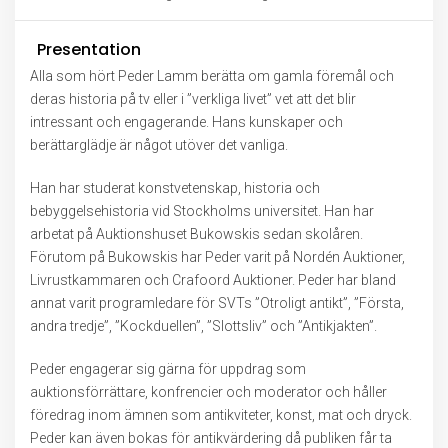
Presentation
Alla som hört Peder Lamm berätta om gamla föremål och
deras historia på tv eller i ”verkliga livet” vet att det blir
intressant och engagerande. Hans kunskaper och
berättarglädje är något utöver det vanliga.
Han har studerat konstvetenskap, historia och
bebyggelsehistoria vid Stockholms universitet. Han har
arbetat på Auktionshuset Bukowskis sedan skolåren.
Förutom på Bukowskis har Peder varit på Nordén Auktioner,
Livrustkammaren och Crafoord Auktioner. Peder har bland
annat varit programledare för SVTs ”Otroligt antikt”, ”Första,
andra tredje”, ”Kockduellen”, ”Slottsliv” och ”Antikjakten”.
Peder engagerar sig gärna för uppdrag som
auktionsförrättare, konfrencier och moderator och håller
föredrag inom ämnen som antikviteter, konst, mat och dryck.
Peder kan även bokas för antikvärdering då publiken får ta