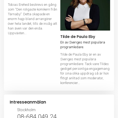
Tobias Erehed beskrevs en gång
som “Den roligaste komikern från
Tärnaby". Detta skapade en
enorm hajp bland arrangörer
över hela landet, tills de insåg att
han även var den enda.
Uppväxten...
Tilde de Paula Eby
En av Sveriges mest populära
programledare.
Tilde de Paula Eby är en av
Sveriges mest populära
programledare. Tack vare Tildes
gediget personliga engagemang
för sina olika uppdrag så är hon
flitigt anlitad som moderator,
konferencier...
Intresseanmälan
Stockholm
08-684 049 24