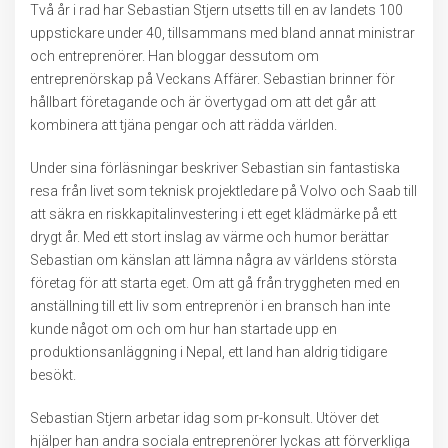
Två år i rad har Sebastian Stjern utsetts till en av landets 100
uppstickare under 40, tillsammans med bland annat ministrar
och entreprenörer. Han bloggar dessutom om
entreprenörskap på Veckans Affärer. Sebastian brinner för
hållbart företagande och är övertygad om att det går att
kombinera att tjäna pengar och att rädda världen.
Under sina förläsningar beskriver Sebastian sin fantastiska
resa från livet som teknisk projektledare på Volvo och Saab till
att säkra en riskkapitalinvestering i ett eget klädmärke på ett
drygt år. Med ett stort inslag av värme och humor berättar
Sebastian om känslan att lämna några av världens största
företag för att starta eget. Om att gå från tryggheten med en
anställning till ett liv som entreprenör i en bransch han inte
kunde något om och om hur han startade upp en
produktionsanläggning i Nepal, ett land han aldrig tidigare
besökt.
Sebastian Stjern arbetar idag som pr-konsult. Utöver det
hjälper han andra sociala entreprenörer lyckas att förverkliga