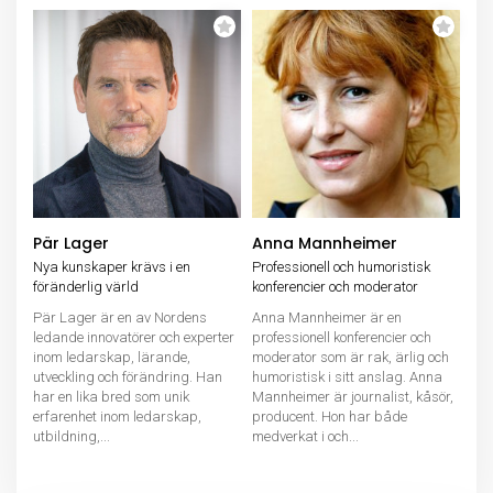
Pär Lager
Anna Mannheimer
Nya kunskaper krävs i en
Professionell och humoristisk
föränderlig värld
konferencier och moderator
Pär Lager är en av Nordens
Anna Mannheimer är en
ledande innovatörer och experter
professionell konferencier och
inom ledarskap, lärande,
moderator som är rak, ärlig och
utveckling och förändring. Han
humoristisk i sitt anslag. Anna
har en lika bred som unik
Mannheimer är journalist, kåsör,
erfarenhet inom ledarskap,
producent. Hon har både
utbildning,...
medverkat i och...