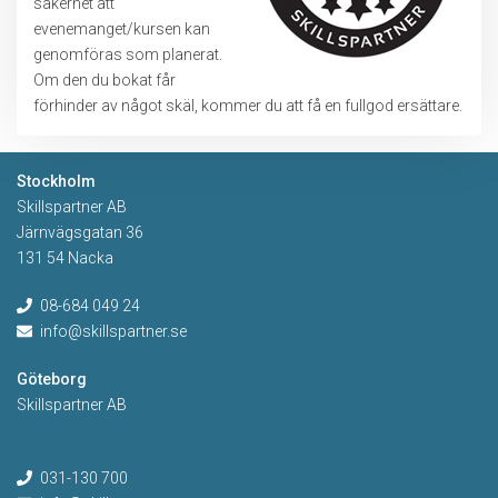
säkerhet att
evenemanget/kursen kan
genomföras som planerat.
Om den du bokat får
förhinder av något skäl, kommer du att få en fullgod ersättare.
Stockholm
Skillspartner AB
Järnvägsgatan 36
131 54 Nacka
08-684 049 24
info@skillspartner.se
Göteborg
Skillspartner AB
031-130 700