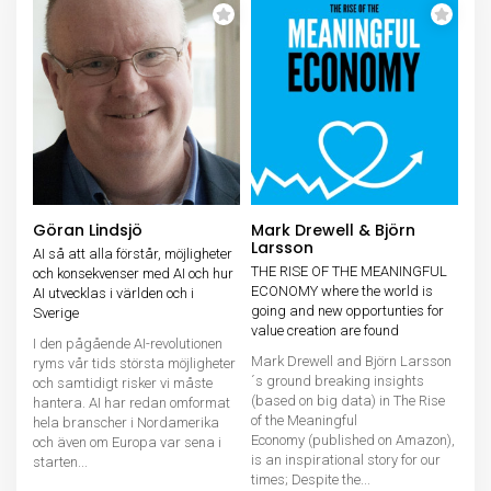
Göran Lindsjö
Mark Drewell & Björn
Larsson
AI så att alla förstår, möjligheter
THE RISE OF THE MEANINGFUL
och konsekvenser med AI och hur
ECONOMY where the world is
AI utvecklas i världen och i
going and new opportunties for
Sverige
value creation are found
I den pågående AI-revolutionen
Mark Drewell and Björn Larsson
ryms vår tids största möjligheter
´s ground breaking insights
och samtidigt risker vi måste
(based on big data) in The Rise
hantera. AI har redan omformat
of the Meaningful
hela branscher i Nordamerika
Economy (published on Amazon),
och även om Europa var sena i
is an inspirational story for our
starten...
times; Despite the...