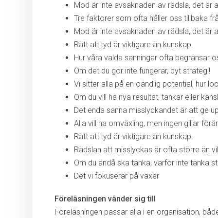
Mod är inte avsaknaden av rädsla, det är at
Tre faktorer som ofta håller oss tillbaka fr
Mod är inte avsaknaden av rädsla, det är at
Rätt attityd är viktigare än kunskap.
Hur våra valda sanningar ofta begränsar oss
Om det du gör inte fungerar, byt strategi!
Vi sitter alla på en oändlig potential, hur l
Om du vill ha nya resultat, tankar eller k
Det enda sanna misslyckandet är att ge u
Alla vill ha omväxling, men ingen gillar förä
Rätt attityd är viktigare än kunskap.
Rädslan att misslyckas är ofta större än vil
Om du ändå ska tänka, varför inte tänka st
Det vi fokuserar på växer
Föreläsningen vänder sig till
Föreläsningen passar alla i en organisation, både