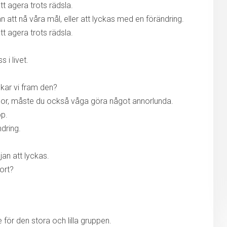
t agera trots rädsla.
ån att nå våra mål, eller att lyckas med en förändring.
t agera trots rädsla.
 i livet.
ockar vi fram den?
änslor, måste du också våga göra något annorlunda.
pp.
ndring.
jan att lyckas.
ort?
 för den stora och lilla gruppen.