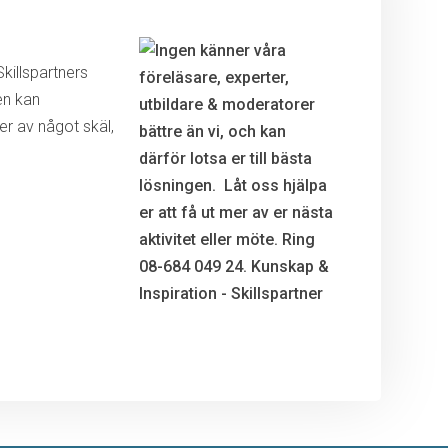
killspartners
en kan
r av något skäl,