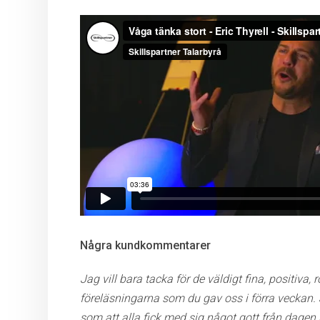
Några kundkommentarer
Jag vill bara tacka för de väldigt fina, positiva
föreläsningarna som du gav oss i förra veckan. J
som att alla fick med sig något gott från dagen 