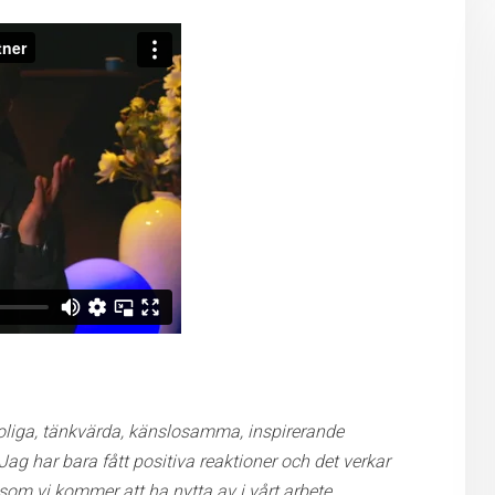
, roliga, tänkvärda, känslosamma, inspirerande
ag har bara fått positiva reaktioner och det verkar
som vi kommer att ha nytta av i vårt arbete.