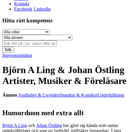
Kontakt
Facebook
LinkedIn
Hitta rätt kompetens
Sök
Intresseanmälan
Björn A Ling & Johan Östling
Artister, Musiker & Föreläsare
Ämnen
Andlighet & Livsöden
Standup & Komiker
Underhållning
Humorduon med extra allt
Björn A Ling
och
Johan Östling
har gjort sig kända som sanna
ordekvilibrister och som en fartfylld, träffsäker humorduo. I sina