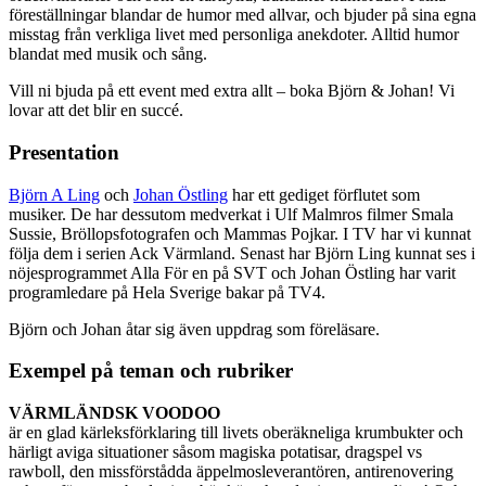
föreställningar blandar de humor med allvar, och bjuder på sina egna
misstag från verkliga livet med personliga anekdoter. Alltid humor
blandat med musik och sång.
Vill ni bjuda på ett event med extra allt – boka Björn & Johan! Vi
lovar att det blir en succé.
Presentation
Björn A Ling
och
Johan Östling
har ett gediget förflutet som
musiker. De har dessutom medverkat i Ulf Malmros filmer Smala
Sussie, Bröllopsfotografen och Mammas Pojkar. I TV har vi kunnat
följa dem i serien Ack Värmland. Senast har Björn Ling kunnat ses i
nöjesprogrammet Alla För en på SVT och Johan Östling har varit
programledare på Hela Sverige bakar på TV4.
Björn och Johan åtar sig även uppdrag som föreläsare.
Exempel på teman och rubriker
VÄRMLÄNDSK VOODOO
är en glad kärleksförklaring till livets oberäkneliga krumbukter och
härligt aviga situationer såsom magiska potatisar, dragspel vs
rawboll, den missförstådda äppelmosleverantören, antirenovering