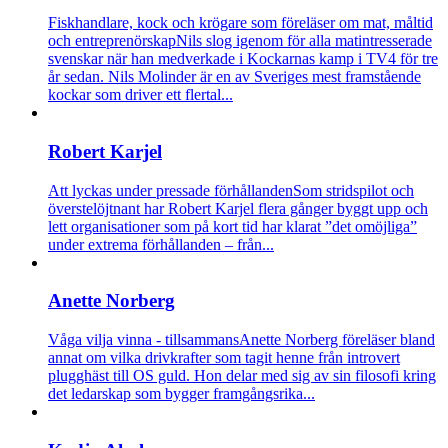
Fiskhandlare, kock och krögare som föreläser om mat, måltid
och entreprenörskap
Nils slog igenom för alla matintresserade
svenskar när han medverkade i Kockarnas kamp i TV4 för tre
år sedan. Nils Molinder är en av Sveriges mest framstående
kockar som driver ett flertal...
Robert Karjel
Att lyckas under pressade förhållanden
Som stridspilot och
överstelöjtnant har Robert Karjel flera gånger byggt upp och
lett organisationer som på kort tid har klarat ”det omöjliga”
under extrema förhållanden – från...
Anette Norberg
Våga vilja vinna - tillsammans
Anette Norberg föreläser bland
annat om vilka drivkrafter som tagit henne från introvert
plugghäst till OS guld. Hon delar med sig av sin filosofi kring
det ledarskap som bygger framgångsrika...