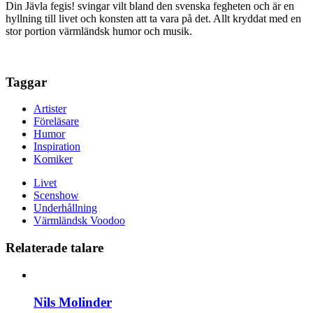
Din Jävla fegis! svingar vilt bland den svenska fegheten och är en
hyllning till livet och konsten att ta vara på det. Allt kryddat med en
stor portion värmländsk humor och musik.
Taggar
Artister
Föreläsare
Humor
Inspiration
Komiker
Livet
Scenshow
Underhållning
Värmländsk Voodoo
Relaterade talare
Nils Molinder