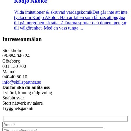
Kodjo Akolor
Vilda imitationer & skruvad vardagskomik
Det går inte att inte
tycka om Kodjo Akolor. Han är killen som får oss att piggna
till på morgonen, skratta så tårarna sprutar och donera pengar
till välgörenhet. Med en vass tunga,...
Intresseanmälan
Stockholm
08-684 049 24
Göteborg
031-130 700
Malmö
040-40 50 10
info@skillspartner.se
Därför ska du anlita oss
Lyhörd, kunnig rådgivning
Snabbt svar
Stort nätverk av talare
Trygghetsgaranti