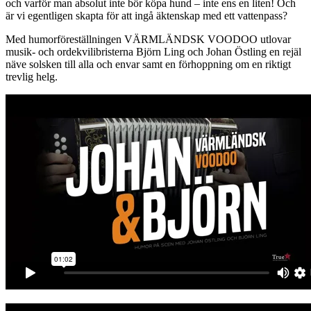
och varför man absolut inte bör köpa hund – inte ens en liten! Och
är vi egentligen skapta för att ingå äktenskap med ett vattenpass?
Med humorföreställningen VÄRMLÄNDSK VOODOO utlovar
musik- och ordekvilibristerna Björn Ling och Johan Östling en rejäl
näve solsken till alla och envar samt en förhoppning om en riktigt
trevlig helg.