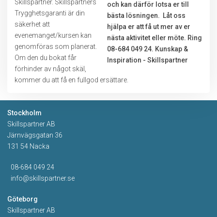
Skillspartner. Skillspartners
Trygghetsgaranti är din
säkerhet att
evenemanget/kursen kan
genomföras som planerat.
Om den du bokat får
förhinder av något skäl,
kommer du att få en fullgod ersättare.
Stockholm
Skillspartner AB
Järnvägsgatan 36
131 54 Nacka
08-684 049 24
info@skillspartner.se
Göteborg
Skillspartner AB