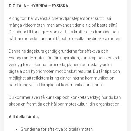
DIGITALA – HYBRIDA – FYSISKA
Aldrig förr har svenska chefer/tjänstepersoner suttit i så
många videomöten, men används tiden alltid på bästa sätt?
Det här är till för dig/er som vill hitta kraften i en framtida och
hållbar möteskultur samt få bättre resultat av dina/era möten.
Denna heldagskurs ger dig grunderna för effektiva och
engagerande möten. Du får inspiration, kunskap och konkreta
verktyg för att kunna förbereda, planera och leda fysiska,
digitala och hybridmöten mot önskat resultat. Du får tips och
möjlighet att reflektera kring din/er interna kommunikation
samt kring val att lämpligast kommunikationskanal.
Du kommer även få kunskap och konkreta verktyg hur du kan
skapa en framtida och hållbar möteskultur i din organisation.
Allt detta får du;
Grunderna för effektiva (digitala) möten.