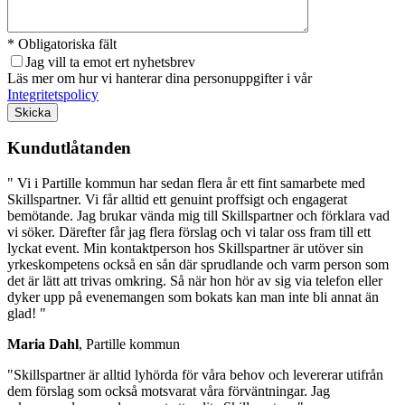
* Obligatoriska fält
Jag vill ta emot ert nyhetsbrev
Läs mer om hur vi hanterar dina personuppgifter i vår
Integritetspolicy
Lämna detta fält tomt.
Kundutlåtanden
" Vi i Partille kommun har sedan flera år ett fint samarbete med
Skillspartner. Vi får alltid ett genuint proffsigt och engagerat
bemötande. Jag brukar vända mig till Skillspartner och förklara vad
vi söker. Därefter får jag flera förslag och vi talar oss fram till ett
lyckat event. Min kontaktperson hos Skillspartner är utöver sin
yrkeskompetens också en sån där sprudlande och varm person som
det är lätt att trivas omkring. Så när hon hör av sig via telefon eller
dyker upp på evenemangen som bokats kan man inte bli annat än
glad! "
Maria Dahl
, Partille kommun
"Skillspartner är alltid lyhörda för våra behov och levererar utifrån
dem förslag som också motsvarat våra förväntningar. Jag