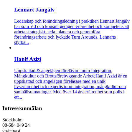
Lennart Jangälv
Ledarskap och förändringsledning i praktiken
Lennart Jangälv
har som Vd och konsult gedigen erfarenhet och kompetens att
arbeta strategiskt, leda, planera och genomföra
förändringsarbete och lyckade Turn Arounds. Lennarts
styrka...
Hanif Azizi
Uppskattad & angelägen föreläsare inom Integration,
Mångkultur och Brottsförebyggande Arbete
Hanif Azizi är en
uppskattad och angelägen föreläsare med en unik
livserfarenhet och expertis inom integration, mångkultur och
samhällsutmaningar. Med över 14 års erfarenhet som polis i
ett...
Intresseanmälan
Stockholm
08-684 049 24
Göteborg