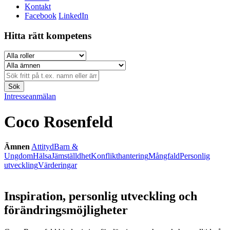
Kontakt
Facebook
LinkedIn
Hitta rätt kompetens
Sök
Intresseanmälan
Coco Rosenfeld
Ämnen
Attityd
Barn &
Ungdom
Hälsa
Jämställdhet
Konflikthantering
Mångfald
Personlig
utveckling
Värderingar
Inspiration, personlig utveckling och
förändringsmöjligheter