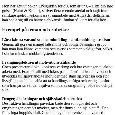
Hon har gett ut boken Livsguiden för dig som är ung – Hitta din inre
gnista (Natur & Kultur), skrivet flera metodmaterial och tagit fram
sällskapsspelet Tjejkompass (i samarbete med Alga) där deltagarna
kan spela sig till en bättre självkänsla, funkar så klart för alla kön.
Exempel på teman och rubriker
Lära känna varandra – teambuilding – anti-mobbing – rasism
Genom att göra en mängd lättsamma och roliga övningar i grupp
kan man lära känna varandra och svetsas samman väldigt fort, vilket
i sin tur minskar mobbningstendenser.
Framgångsfokuserat motivationstänkande
Coco presenterar kloka, konkreta verktyg och bra övningar att aktivt
arbeta med. Framför allt med fokus på att få människor att växa och
utvecklas till självständiga individer med stark självkänsla och stor
livsglädje, att bli kapabla att ta handlingskraftiga och vettiga beslut
som främjar så väl dem själva som deras omgivning, både nu och på
sikt.
Droger, ätstörningar och självskadebeteenden
Destruktiva handlingar påverkar både den som gör det och
omgivningen oerhört mycket, men det finns alltid hjälp att få. Det
finns inga hopplösa fall. Coco har egen erfarenhet att leva med