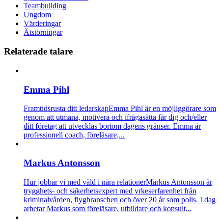
Teambuilding
Ungdom
Värderingar
Ätstörningar
Relaterade talare
Emma Pihl
Framtidsrusta ditt ledarskap
Emma Pihl är en möjliggörare som
genom att utmana, motivera och ifrågasätta får dig och/eller
ditt företag att utvecklas bortom dagens gränser. Emma är
professionell coach, föreläsare,...
Markus Antonsson
Hur jobbar vi med våld i nära relationer
Markus Antonsson är
trygghets- och säkerhetsexpert med yrkeserfarenhet från
kriminalvården, flygbranschen och över 20 år som polis. I dag
arbetar Markus som föreläsare, utbildare och konsult...