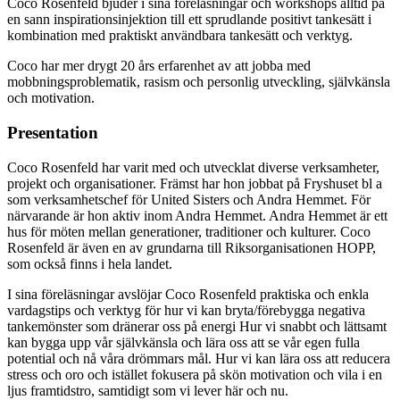
Coco Rosenfeld bjuder i sina föreläsningar och workshops alltid på
en sann inspirationsinjektion till ett sprudlande positivt tankesätt i
kombination med praktiskt användbara tankesätt och verktyg.
Coco har mer drygt 20 års erfarenhet av att jobba med
mobbningsproblematik, rasism och personlig utveckling, självkänsla
och motivation.
Presentation
Coco Rosenfeld har varit med och utvecklat diverse verksamheter,
projekt och organisationer. Främst har hon jobbat på Fryshuset bl a
som verksamhetschef för United Sisters och Andra Hemmet. För
närvarande är hon aktiv inom Andra Hemmet. Andra Hemmet är ett
hus för möten mellan generationer, traditioner och kulturer. Coco
Rosenfeld är även en av grundarna till Riksorganisationen HOPP,
som också finns i hela landet.
I sina föreläsningar avslöjar Coco Rosenfeld praktiska och enkla
vardagstips och verktyg för hur vi kan bryta/förebygga negativa
tankemönster som dränerar oss på energi Hur vi snabbt och lättsamt
kan bygga upp vår självkänsla och lära oss att se vår egen fulla
potential och nå våra drömmars mål. Hur vi kan lära oss att reducera
stress och oro och istället fokusera på skön motivation och vila i en
ljus framtidstro, samtidigt som vi lever här och nu.