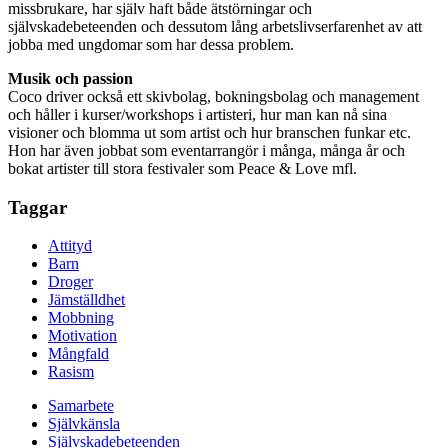
missbrukare, har själv haft både ätstörningar och
självskadebeteenden och dessutom lång arbetslivserfarenhet av att
jobba med ungdomar som har dessa problem.
Musik och passion
Coco driver också ett skivbolag, bokningsbolag och management
och håller i kurser/workshops i artisteri, hur man kan nå sina
visioner och blomma ut som artist och hur branschen funkar etc.
Hon har även jobbat som eventarrangör i många, många år och
bokat artister till stora festivaler som Peace & Love mfl.
Taggar
Attityd
Barn
Droger
Jämställdhet
Mobbning
Motivation
Mångfald
Rasism
Samarbete
Självkänsla
Självskadebeteenden