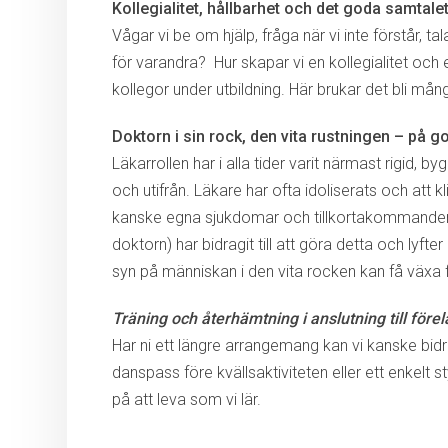
Kollegialitet, hållbarhet och det goda samtale
Vågar vi be om hjälp, fråga när vi inte förstår, ta
för varandra?
Hur skapar vi en kollegialitet och
kollegor under utbildning. Här brukar det bli mång
Doktorn i sin rock, den vita rustningen – på g
Läkarrollen har i alla tider varit närmast rigid, 
och utifrån. Läkare har ofta idoliserats och att
kanske egna sjukdomar och tillkortakommande
doktorn) har bidragit till att göra detta och lyft
syn på människan i den vita rocken kan få växa 
Träning och återhämtning i anslutning till förel
Har ni ett längre arrangemang kan vi kanske bi
danspass före kvällsaktiviteten eller ett enkelt
på att leva som vi lär.