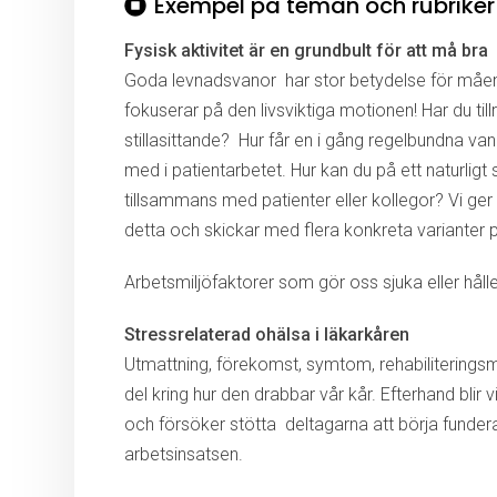
Exempel på teman och rubriker
Fysisk aktivitet är en grundbult för att må bra
Goda levnadsvanor
har stor betydelse för måen
fokuserar på den livsviktiga motionen! Har du tillr
stillasittande?
Hur får en i gång regelbundna va
med i patientarbetet. Hur kan du på ett naturligt 
tillsammans med patienter eller kollegor? Vi ge
detta och skickar med flera konkreta varianter
Arbetsmiljöfaktorer som gör oss sjuka eller håller 
Stressrelaterad ohälsa
i läkarkåren
Utmattning, förekomst, symtom, rehabiliteringsm
del kring hur den drabbar vår kår. Efterhand blir
och försöker stötta
deltagarna att börja funde
arbetsinsatsen.