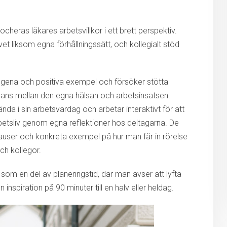
ocheras läkares arbetsvillkor i ett brett perspektiv.
vet liksom egna förhållningssätt, och kollegialt stöd
togena och positiva exempel och försöker stötta
alans mellan den egna hälsan och arbetsinsatsen.
ända i sin arbetsvardag och arbetar interaktivt för att
rbetsliv genom egna reflektioner hos deltagarna. De
auser och konkreta exempel på hur man får in rörelse
ch kollegor.
som en del av planeringstid, där man avser att lyfta
 inspiration på 90 minuter till en halv eller heldag.