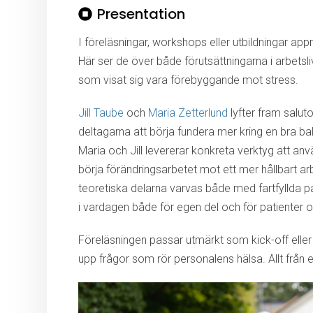
Presentation
I föreläsningar, workshops eller utbildningar appr
Här ser de över både förutsättningarna i arbetsli
som visat sig vara förebyggande mot stress.
Jill Taube
och
Maria Zetterlund
lyfter fram salu
deltagarna att börja fundera mer kring en bra b
Maria och Jill levererar konkreta verktyg att anv
börja förändringsarbetet mot ett mer hållbart a
teoretiska delarna varvas både med fartfyllda p
i vardagen både för egen del och för patienter o
Föreläsningen passar utmärkt som kick-off eller 
upp frågor som rör personalens hälsa. Allt från en