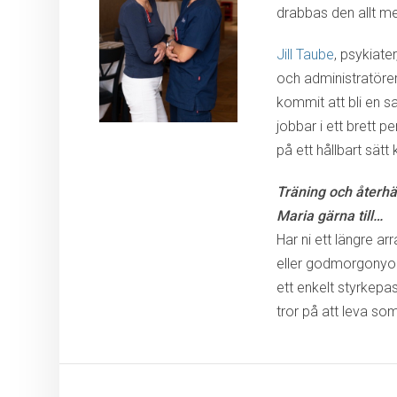
drabbas den allt me
Jill Taube
, psykiate
och administratöre
kommit att bli en sa
jobbar i ett brett 
på ett hållbart sätt
Träning och återhäm
Maria gärna till…
Har ni ett längre a
eller godmorgonyoga
ett enkelt styrkepa
tror på att leva som