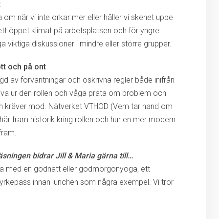
t
la om när vi inte orkar mer eller håller vi skenet uppe
 ett öppet klimat på arbetsplatsen och för yngre
a viktiga diskussioner i mindre eller större grupper.
ott och på ont
byggd av förväntningar och oskrivna regler både inifrån
 kliva ur den rollen och våga prata om problem och
n kräver mod. Nätverket VTHOD (Vem tar hand om
er här fram historik kring rollen och hur en mer modern
fram.
äsningen bidrar Jill & Maria gärna till…
dra med en godnatt eller godmorgonyoga, ett
 styrkepass innan lunchen som några exempel. Vi tror