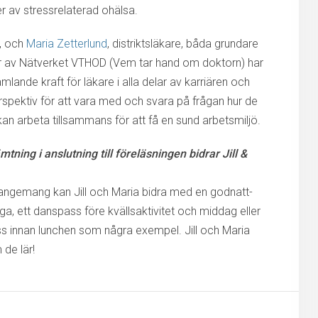
r av stressrelaterad ohälsa.
r, och
Maria Zetterlund
, distriktsläkare, båda grundare
r av Nätverket VTHOD (Vem tar hand om doktorn) har
mlande kraft för läkare i alla delar av karriären och
perspektiv för att vara med och svara på frågan hur de
 kan arbeta tillsammans för att få en sund arbetsmiljö.
tning i anslutning till föreläsningen bidrar Jill &
rrangemang kan Jill och Maria bidra med en godnatt-
, ett danspass före kvällsaktivitet och middag eller
ss innan lunchen som några exempel. Jill och Maria
 de lär!