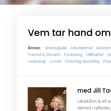
Vem tar hand om
Ämnen
Arbetsglädje
Arbetsklimat
Arbetsmi
Framtid & Omvärld
Förändring
Hållbarhet
H
Ledarskap
Livsstil
Personlig utveckling
Proj
med Jill T
Läkarkåren är ett a
därmed i välfärden