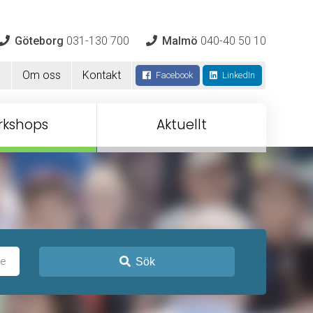
Göteborg
031-130 700
Malmö
040-40 50 10
m
Om oss
Kontakt
Facebook
LinkedIn
rkshops
Aktuellt
Sök