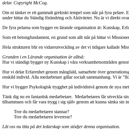
delar. Copyright McCog.
Om ni tänker er ett gammalt grekiskt tempel som står på fyra pelare. E
under hittar du Ständig förändring och Aktiviteter. Nu är vi direkt o
De fyra pelarna som bygger en lärande organisation är: Kunskap, Er
Som ett betongfundament, en grund som allt står på hittar vi Mission
Hela strukturen blir en vidareutveckling av det vi tidigare kallade Mi
Grunden i en Lärande organisation är alltså:
Hur vi ständigt bygger ny Kunskap i våra verksamhetsområden genom
Hur vi delar Erfarenhet genom mångfald, samarbete över generationsgrän
enskild individ. Alla medarbetare gillar socialt sammanhang. Vi är ”fl
Hur vi bygger Psykologisk trygghet på individnivå genom de nya met
Tänk dig nu en fantastisk medarbetare. Medarbetaren får utveckla sin
tillsammans och får vara trygg i sig själv genom att kunna sänka sin inr
Tror du medarbetaren stannar?
Tror du medarbetaren levererar?
Låt oss nu titta på det ledarskap som stödjer denna organisation.