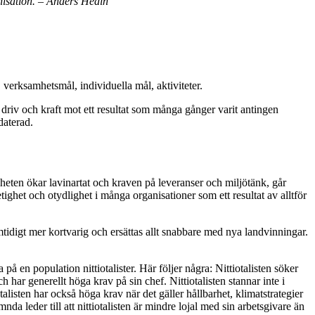
nisation. – Anders Hedin
, verksamhetsmål, individuella mål, aktiviteter.
 driv och kraft mot ett resultat som många gånger varit antingen
daterad.
gheten ökar lavinartat och kraven på leveranser och miljötänk, går
etighet och otydlighet i många organisationer som ett resultat av alltför
idigt mer kortvarig och ersättas allt snabbare med nya landvinningar.
 på en population nittiotalister. Här följer några: Nittiotalisten söker
ch har generellt höga krav på sin chef. Nittiotalisten stannar inte i
listen har också höga krav när det gäller hållbarhet, klimatstrategier
nda leder till att nittiotalisten är mindre lojal med sin arbetsgivare än