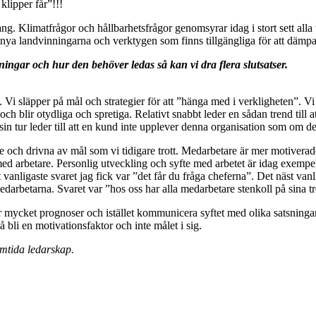
klipper får”!!!
ng. Klimatfrågor och hållbarhetsfrågor genomsyrar idag i stort sett alla 
nya landvinningarna och verktygen som finns tillgängliga för att dämpa 
ningar och hur den behöver ledas så kan vi dra flera slutsatser.
rda. Vi släpper på mål och strategier för att ”hänga med i verkligheten”. 
ch blir otydliga och spretiga. Relativt snabbt leder en sådan trend till a
in tur leder till att en kund inte upplever denna organisation som om den s
e och drivna av mål som vi tidigare trott. Medarbetare är mer motiverade 
ed arbetare. Personlig utveckling och syfte med arbetet är idag exempel
 vanligaste svaret jag fick var ”det får du fråga cheferna”. Det näst vanl
edarbetarna. Svaret var ”hos oss har alla medarbetare stenkoll på sina t
ör mycket prognoser och istället kommunicera syftet med olika satsning
då bli en motivationsfaktor och inte målet i sig.
amtida ledarskap.