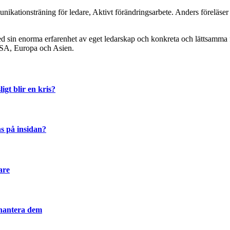
ikationsträning för ledare, Aktivt förändringsarbete. Anders föreläser 
d sin enorma erfarenhet av eget ledarskap och konkreta och lättsamma f
 USA, Europa och Asien.
igt blir en kris?
s på insidan?
are
 hantera dem