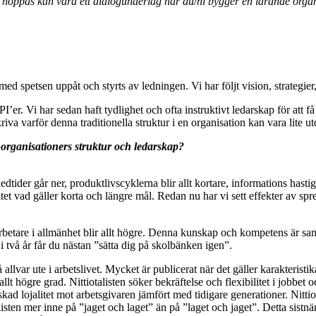
ag hoppas kan vara ett dialogunderlag när du/ni bygger en lärande orga
ed spetsen uppåt och styrts av ledningen. Vi har följt vision, strategier
er. Vi har sedan haft tydlighet och ofta instruktivt ledarskap för att få
iva varför denna traditionella struktur i en organisation kan vara lite ut
 organisationers struktur och ledarskap?
dtider går ner, produktlivscyklerna blir allt kortare, informations hasti
litet vad gäller korta och längre mål. Redan nu har vi sett effekter av spr
etare i allmänhet blir allt högre. Denna kunskap och kompetens är samt
i två år får du nästan ”sätta dig på skolbänken igen”.
llvar ute i arbetslivet. Mycket är publicerat när det gäller karakteristika
llt högre grad. Nittiotalisten söker bekräftelse och flexibilitet i jobbet o
 lojalitet mot arbetsgivaren jämfört med tidigare generationer. Nittiota
alisten mer inne på ”jaget och laget” än på ”laget och jaget”. Detta sistnäm