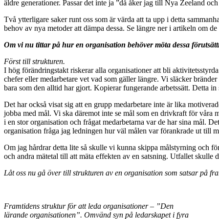
äldre generationer. Passar det inte ja ”då åker jag till Nya Zeeland och 
Två ytterligare saker runt oss som är värda att ta upp i detta sammanha
behov av nya metoder att dämpa dessa. Se längre ner i artikeln om de 
Om vi nu tittar på hur en organisation behöver möta dessa förutsätt
Först till strukturen.
I hög förändringstakt riskerar alla organisationer att bli aktivitetssty
chefer eller medarbetare vet vad som gäller längre. Vi släcker bränder o
bara som den alltid har gjort. Kopierar fungerande arbetssätt. Detta in s
Det har också visat sig att en grupp medarbetare inte är lika motiverad
jobba med mål. Vi ska däremot inte se mål som en drivkraft för våra m
i en stor organisation och frågat medarbetarna var de har sina mål. Det
organisation fråga jag ledningen hur väl målen var förankrade ut till m
Om jag hårdrar detta lite så skulle vi kunna skippa målstyrning och f
och andra mätetal till att mäta effekten av en satsning. Utfallet skulle 
Låt oss nu gå över till strukturen av en organisation som satsar på fr
Framtidens struktur för att leda organisationer – ”Den
lärande organisationen”. Omvänd syn på ledarskapet i fyra