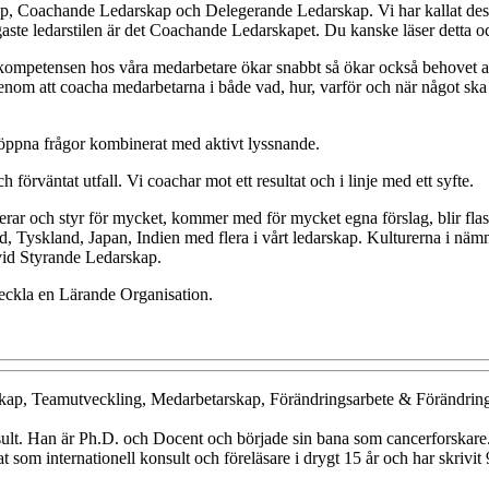
kap, Coachande Ledarskap och Delegerande Ledarskap. Vi har kallat dessa
aste ledarstilen är det Coachande Ledarskapet. Du kanske läser detta och 
stkompetensen hos våra medarbetare ökar snabbt så ökar också behovet av 
nom att coacha medarbetarna i både vad, hur, varför och när något ska
a öppna frågor kombinerat med aktivt lyssnande.
förväntat utfall. Vi coachar mot ett resultat och i linje med ett syfte.
ruerar och styr för mycket, kommer med för mycket egna förslag, blir fla
d, Tyskland, Japan, Indien med flera i vårt ledarskap. Kulturerna i nämn
vid Styrande Ledarskap.
tveckla en Lärande Organisation.
onsult. Han är Ph.D. och Docent och började sin bana som cancerforskare.
at som internationell konsult och föreläsare i drygt 15 år och har skrivit