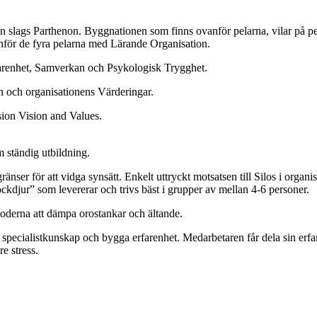
n slags Parthenon. Byggnationen som finns ovanför pelarna, vilar på pel
vanför de fyra pelarna med Lärande Organisation.
farenhet, Samverkan och Psykologisk Trygghet.
en och organisationens Värderingar.
ssion Vision and Values.
 ständig utbildning.
ser för att vidga synsätt. Enkelt uttryckt motsatsen till Silos i organi
ockdjur” som levererar och trivs bäst i grupper av mellan 4-6 personer.
oderna att dämpa orostankar och ältande.
 specialistkunskap och bygga erfarenhet. Medarbetaren får dela sin erf
e stress.