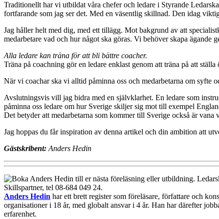
Traditionellt har vi utbildat våra chefer och ledare i Styrande Ledars
fortfarande som jag ser det. Med en väsentlig skillnad. Den idag viktig
Jag håller helt med dig, med ett tillägg. Mot bakgrund av att speciali
medarbetare vad och hur något ska göras. Vi behöver skapa ägande ge
Alla ledare kan träna för att bli bättre coacher.
Träna på coachning gör en ledare enklast genom att träna på att ställ
När vi coachar ska vi alltid påminna oss och medarbetarna om syfte och 
Avslutningsvis vill jag bidra med en självklarhet. En ledare som inst
påminna oss ledare om hur Sverige skiljer sig mot till exempel Englan
Det betyder att medarbetarna som kommer till Sverige också är vana 
Jag hoppas du får inspiration av denna artikel och din ambition att u
Gästskribent:
Anders Hedin
Anders Hedin
har ett brett register som föreläsare, författare och k
organisationer i 18 år, med globalt ansvar i 4 år. Han har därefter jobb
erfarenhet.