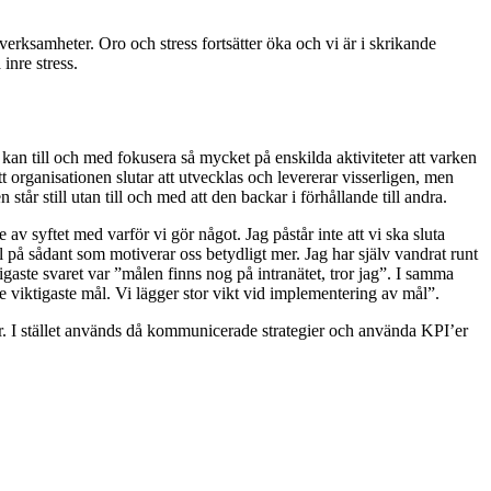
verksamheter. Oro och stress fortsätter öka och vi är i skrikande
inre stress.
Vi kan till och med fokusera så mycket på enskilda aktiviteter att varken
tt organisationen slutar att utvecklas och levererar visserligen, men
tår still utan till och med att den backar i förhållande till andra.
av syftet med varför vi gör något. Jag påstår inte att vi ska sluta
 på sådant som motiverar oss betydligt mer. Jag har själv vandrat runt
igaste svaret var ”målen finns nog på intranätet, tror jag”. I samma
re viktigaste mål. Vi lägger stor vikt vid implementering av mål”.
ar. I stället används då kommunicerade strategier och använda KPI’er