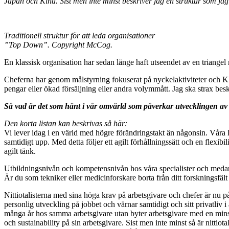
Japan och Kina. Sist men inte minst beskriver jag en struktur som j
Traditionell struktur för att leda organisationer
”Top Down”. Copyright McCog.
En klassisk organisation har sedan länge haft utseendet av en triangel m
Cheferna har genom målstyrning fokuserat på nyckelaktiviteter och KPI’
pengar eller ökad försäljning eller andra volymmått. Jag ska strax beskr
Så vad är det som hänt i vår omvärld som påverkar utvecklingen av
Den korta listan kan beskrivas så här:
Vi lever idag i en värld med högre förändringstakt än någonsin. Våra le
samtidigt upp. Med detta följer ett agilt förhållningssätt och en flexibi
agilt tänk.
Utbildningsnivån och kompetensnivån hos våra specialister och medarb
Är du som tekniker eller medicinforskare borta från ditt forskningsfält 
Nittiotalisterna med sina höga krav på arbetsgivare och chefer är nu på a
personlig utveckling på jobbet och värnar samtidigt och sitt privatliv i a
många år hos samma arbetsgivare utan byter arbetsgivare med en minskad
och sustainability på sin arbetsgivare. Sist men inte minst så är nittiot