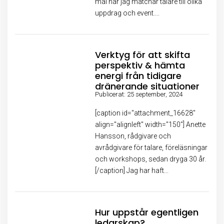
mål när jag matchar talare till olika
uppdrag och event....
Verktyg för att skifta
perspektiv & hämta
energi från tidigare
dränerande situationer
Publicerat: 25 september, 2024
[caption id="attachment_16628"
align="alignleft" width="150"] Anette
Hansson, rådgivare och
avrådgivare för talare, föreläsningar
och workshops, sedan dryga 30 år.
[/caption] Jag har haft...
Hur uppstår egentligen
ledarskap?