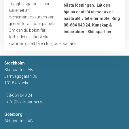
Trygghetsgaranti är din
säkerhet att
evenemanget/kursen kan
genomföras som planerat.
Om den du bokat får
förhinder av något skäl,
kommer du att få en fullgod ersättare.
Stockholm
Skillspartner AB
Järnvägsgatan 36
131 54 Nacka
08-684 049 24
info@skillspartner.se
Göteborg
Skillspartner AB