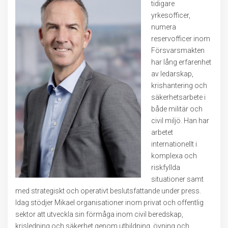
tidigare
yrkesofficer,
numera
reservofficer inom
Försvarsmakten
har lång erfarenhet
av ledarskap,
krishantering och
säkerhetsarbete i
både militär och
civil miljö. Han har
arbetet
internationellt i
komplexa och
riskfyllda
situationer samt
med strategiskt och operativt beslutsfattande under press.
Idag stödjer Mikael organisationer inom privat och offentlig
sektor att utveckla sin förmåga inom civil beredskap,
krisledning och säkerhet genom utbildning, övning och