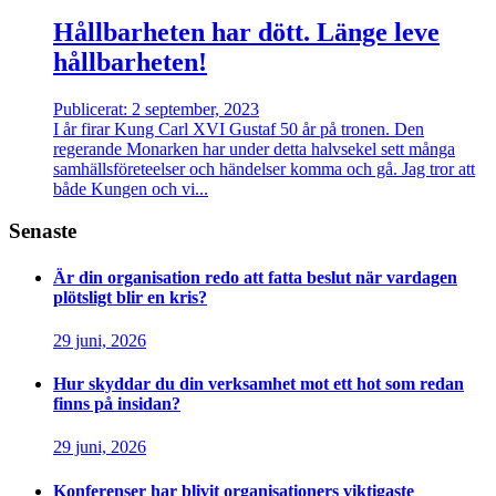
Hållbarheten har dött. Länge leve
hållbarheten!
Publicerat: 2 september, 2023
I år firar Kung Carl XVI Gustaf 50 år på tronen. Den
regerande Monarken har under detta halvsekel sett många
samhällsföreteelser och händelser komma och gå. Jag tror att
både Kungen och vi...
Senaste
Är din organisation redo att fatta beslut när vardagen
plötsligt blir en kris?
29 juni, 2026
Hur skyddar du din verksamhet mot ett hot som redan
finns på insidan?
29 juni, 2026
Konferenser har blivit organisationers viktigaste