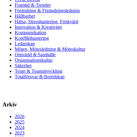
Framtid & Trender
Förändring & Förändringsledning
Hållbarhet
Hälsa, Stresshantering, Friskvård
Innovation & Kreativitet
Kommunikation
Konflikthantering
Ledarskap
Möten, Mötesledning & Möteskultur
Omvärld & Samhälle
Organisationskultur
Säkerhet
Team & Teamutveckling
Totalförsvar & Beredskap
Arkiv
2026
2025
2024
2023