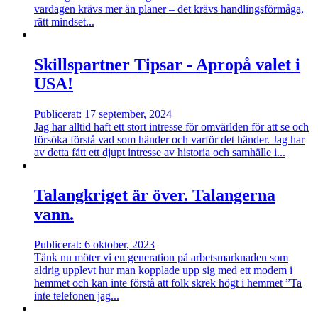
vardagen krävs mer än planer – det krävs handlingsförmåga,
rätt mindset...
Skillspartner Tipsar - Apropå valet i
USA!
Publicerat: 17 september, 2024
Jag har alltid haft ett stort intresse för omvärlden för att se och
försöka förstå vad som händer och varför det händer. Jag har
av detta fått ett djupt intresse av historia och samhälle i...
Talangkriget är över. Talangerna
vann.
Publicerat: 6 oktober, 2023
Tänk nu möter vi en generation på arbetsmarknaden som
aldrig upplevt hur man kopplade upp sig med ett modem i
hemmet och kan inte förstå att folk skrek högt i hemmet ”Ta
inte telefonen jag...