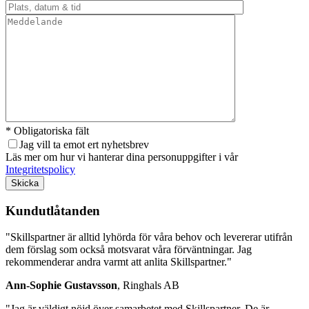
* Obligatoriska fält
Jag vill ta emot ert nyhetsbrev
Läs mer om hur vi hanterar dina personuppgifter i vår
Integritetspolicy
Lämna detta fält tomt.
Kundutlåtanden
"Skillspartner är alltid lyhörda för våra behov och levererar utifrån
dem förslag som också motsvarat våra förväntningar. Jag
rekommenderar andra varmt att anlita Skillspartner."
Ann-Sophie Gustavsson
, Ringhals AB
"Jag är väldigt nöjd över samarbetet med Skillspartner. De är